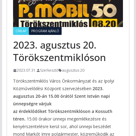
CÍMLAP
PROGRAM AJÁNLÓ
2023. agusztus 20.
Törökszentmiklóson
2023.07.31.
Szerkesztő
augusztus 20
Törökszentmiklós Város Önkormányzat és az Ipolyi
Közművelődési Központ szervezésében
2023.
augusztus 20-án 15.00 órától Szent István napi
ünnepségre várjuk
az
érdeklődőket
Törökszentmiklóson a Kossuth
téren.
15.00 órakor ünnepi megemlékezésre és
kenyérszentelésre kerül sor, ahol ünnepi beszédet
mond Markót Imre polgármester, közreműködik az