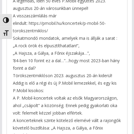
A legendás, idén 50 éves P.Mobil együttes 2023.
augusztus 20-án városunkban ünnepel!
A visszaszámlálás már
Nagy kontraszt váltása
elindult:
https://pmobil.hu/koncertek/p-mobil-50-
torokszentmiklos/
Betűméret váltása
Sokatmondó mondatok, amelyek ma is állják a sarat :
„A rock örök és elpusztíthatatlan!”,
„A Hajsza, a Gálya, a Főnix éjszakája…”,
’84-ben 10 forint ez a dal…”…hogy most 2023-ban hány
forint a dal?
Törökszentmiklóson 2023. augusztus 20-án kiderül!
Addig is elő a régi és új P.Mobil lemezekkel, és egy kis
P.Mobil kisokos:
A P. Mobil-koncertek voltak az elsők Magyarországon,
ahol „csápolt” a közönség. Ennek pedig gyakorlati oka
volt: felemelt kézzel jobban elfértek.
A koncerteknek szinte kötelező elemévé vált a rajongók
követelő buzdítása: „A Hajsza, a Gálya, a Főnix