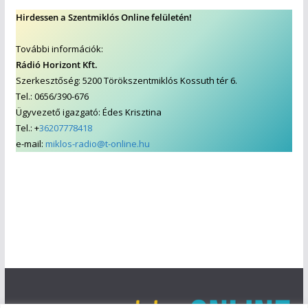
Hirdessen a Szentmiklós Online felületén!
További információk:
Rádió Horizont Kft.
Szerkesztőség: 5200 Törökszentmiklós Kossuth tér 6.
Tel.: 0656/390-676
Ügyvezető igazgató: Édes Krisztina
Tel.: +
36207778418
e-mail:
miklos-radio@t-online.hu