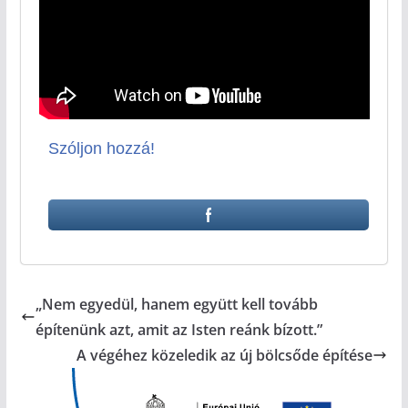
Szóljon hozzá!
„Nem egyedül, hanem együtt kell tovább
építenünk azt, amit az Isten reánk bízott.”
A végéhez közeledik az új bölcsőde építése