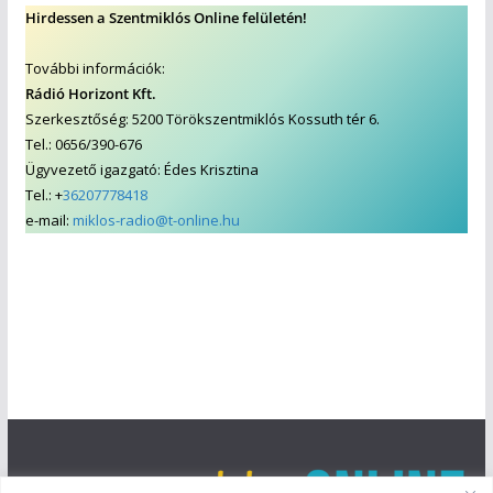
Hirdessen a Szentmiklós Online felületén!
További információk:
Rádió Horizont Kft.
Szerkesztőség: 5200 Törökszentmiklós Kossuth tér 6.
Tel.: 0656/390-676
Ügyvezető igazgató: Édes Krisztina
Tel.: +
36207778418
e-mail:
miklos-radio@t-online.hu