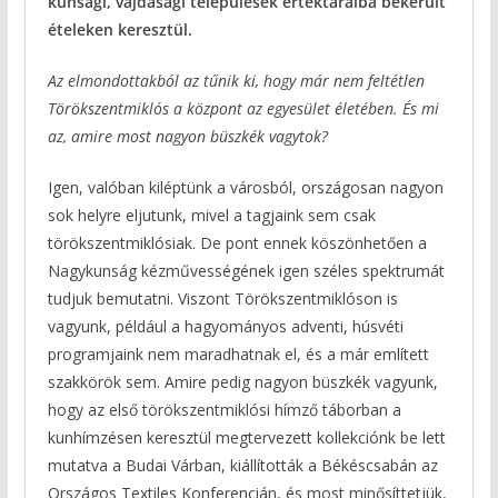
kunsági, vajdasági települések értéktáraiba bekerült
ételeken keresztül.
Az elmondottakból az tűnik ki, hogy már nem feltétlen
Törökszentmiklós a központ az egyesület életében. És mi
az, amire most nagyon büszkék vagytok?
Igen, valóban kiléptünk a városból, országosan nagyon
sok helyre eljutunk, mivel a tagjaink sem csak
törökszentmiklósiak. De pont ennek köszönhetően a
Nagykunság kézművességének igen széles spektrumát
tudjuk bemutatni. Viszont Törökszentmiklóson is
vagyunk, például a hagyományos adventi, húsvéti
programjaink nem maradhatnak el, és a már említett
szakkörök sem. Amire pedig nagyon büszkék vagyunk,
hogy az első törökszentmiklósi hímző táborban a
kunhímzésen keresztül megtervezett kollekciónk be lett
mutatva a Budai Várban, kiállították a Békéscsabán az
Országos Textiles Konferencián, és most minősíttetjük,