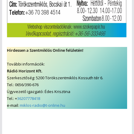
Hirdessen a Szentmiklós Online felületén!
További információk:
Rádió Horizont Kft.
Szerkesztőség: 5200 Törökszentmiklós Kossuth tér 6.
Tel.: 0656/390-676
Ügyvezető igazgató: Édes Krisztina
Tel.: +
36207778418
e-mail:
miklos-radio@t-online.hu