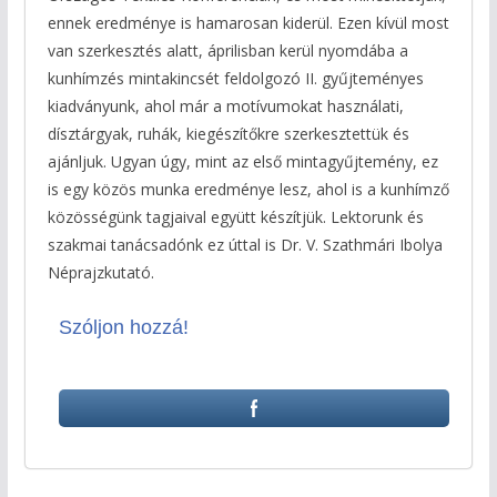
ennek eredménye is hamarosan kiderül. Ezen kívül most
van szerkesztés alatt, áprilisban kerül nyomdába a
kunhímzés mintakincsét feldolgozó II. gyűjteményes
kiadványunk, ahol már a motívumokat használati,
dísztárgyak, ruhák, kiegészítőkre szerkesztettük és
ajánljuk. Ugyan úgy, mint az első mintagyűjtemény, ez
is egy közös munka eredménye lesz, ahol is a kunhímző
közösségünk tagjaival együtt készítjük. Lektorunk és
szakmai tanácsadónk ez úttal is Dr. V. Szathmári Ibolya
Néprajzkutató.
Szóljon hozzá!