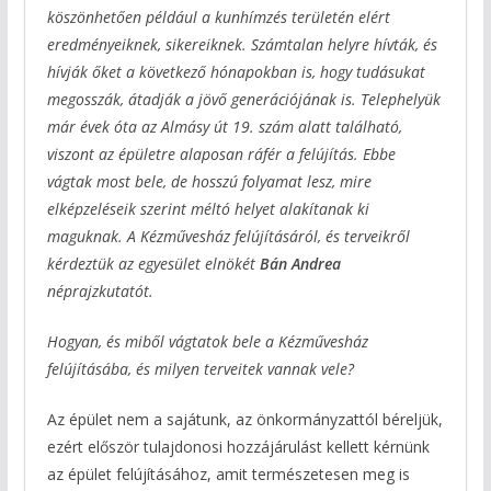
köszönhetően például a kunhímzés területén elért
eredményeiknek, sikereiknek. Számtalan helyre hívták, és
hívják őket a következő hónapokban is, hogy tudásukat
megosszák, átadják a jövő generációjának is. Telephelyük
már évek óta az Almásy út 19. szám alatt található,
viszont az épületre alaposan ráfér a felújítás. Ebbe
vágtak most bele, de hosszú folyamat lesz, mire
elképzeléseik szerint méltó helyet alakítanak ki
maguknak. A Kézművesház felújításáról, és terveikről
kérdeztük az egyesület elnökét
Bán Andrea
néprajzkutatót.
Hogyan, és miből vágtatok bele a Kézművesház
felújításába, és milyen terveitek vannak vele?
Az épület nem a sajátunk, az önkormányzattól béreljük,
ezért először tulajdonosi hozzájárulást kellett kérnünk
az épület felújításához, amit természetesen meg is