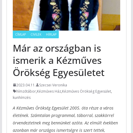
CÍMLAP
CIVILEK
HÍRLAP
Már az országban is
ismerik a Kézműves
Örökség Egyesületet
2023.04.11.
Szecsei Veronika
hímzőtábor
,
Kézműves Ház
,
Kézműves Örökség Egyesület
,
kunhímzés
A Kézműves Örökség Egyesület 2005. óta része a város
életének. Számtalan programmal, táborral, szakkörrel
örvendeztetnek meg bennünket azóta. Az elmúlt években
azonban már országos ismertségre is szert tettek,