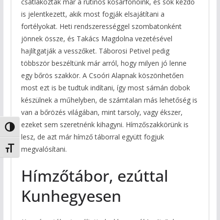
csatlakoztak már a rutinos kosárfonóink, és sok kezdő
is jelentkezett, akik most fogják elsajátítani a
fortélyokat. Heti rendszerességgel szombatonként
jönnek össze, és Takács Magdolna vezetésével
hajlítgatják a vesszőket. Táborosi Petivel pedig
többször beszéltünk már arról, hogy milyen jó lenne
egy bőrös szakkör. A Csoóri Alapnak köszönhetően
most ezt is be tudtuk indítani, így most sámán dobok
készülnek a műhelyben, de számtalan más lehetőség is
van a bőrözés világában, mint tarsoly, vagy ékszer,
ezeket sem szeretnénk kihagyni. Hímzőszakkörünk is
Nagy kontraszt váltása
lesz, de azt már hímző táborral együtt fogjuk
megvalósítani.
Betűméret váltása
Hímzőtábor, ezúttal
Kunhegyesen