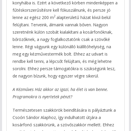
konyhába is. Ezért a következő körben mindenképpen a
fűtéskorszerűsítésre kell fókuszálnunk, és persze jó
2
lenne az egész 200 m
alapterületű házat kívül-belül
felújítani. Terveink, álmaink vannak bőven. Nagyon
szeretnénk külön szobát kialakítani a kosárfonóknak,
bőrözőknek, a nagy foglalkoztatónk csak a szövőké
lenne. Régi vágyunk egy különálló kiállítóhelyiség, na
meg egy kézművestermék bolt. Ehhez az udvart is
rendbe kell tenni, a lépcsőt felújítani, és még lehetne
sorolni. Ehhez persze támogatókra is szükségünk lesz,
de nagyon bízunk, hogy egyszer végre sikerül.
A Kézműves Ház akkor az igazi, ha élet is van benne.
Programokra is nyertetek pénzt?
Természetesen szakkörök beindítására is pályáztunk a
Csoóri Sándor Alaphoz, így indulhatott útjára a
kosárfonó szakkörünk, a szövőszakkör mellett. Ehhez