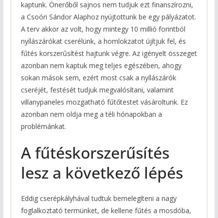
kaptunk. Önerőből sajnos nem tudjuk ezt finanszírozni,
a Csoóri Sándor Alaphoz nyújtottunk be egy pályázatot.
A terv akkor az volt, hogy mintegy 10 millió forintból
nyílászárókat cserélünk, a homlokzatot újítjuk fel, és
fűtés korszerűsítést hajtunk végre. Az igényelt összeget
azonban nem kaptuk meg teljes egészében, ahogy
sokan mások sem, ezért most csak a nyílászárók
cseréjét, festését tudjuk megvalósítani, valamint
villanypaneles mozgatható fűtőtestet vásároltunk. Ez
azonban nem oldja meg a téli hónapokban a
problémánkat.
A fűtéskorszerűsítés
lesz a következő lépés
Eddig cserépkályhával tudtuk bemelegíteni a nagy
foglalkoztató termünket, de kellene fűtés a mosdóba,