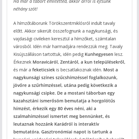
Ha már a tábort említetted, akkor arról is ejtsünk
néhány szót!
A hímzőtáborunk Törökszentmiklósról indult tavaly
előtt. Akkor sikerült összefognunk a nagykunsági, és
vajdasági civileken keresztül a hímzőket, számtalan
városból. Idén már harmadjára rendezzük meg. Tavaly
Kisújszálláson tartottuk, idén pedig
Kunhegyesen
lesz.
Érkeznek
Moravicáról, Zentáról, a kun településekről,
és már a
feketicsiek
is becsatlakoznak idén.
Most a
nagykunsági színes szűcshímzéssel foglalkozunk,
jövőre a szűrhímzéssel, utána pedig következik a
nagykunsági csipke. De a mostani táborban egy
kazahsztáni ismerősöm bemutatja a horgolótűs
hímzést, érkezik egy 80 éves néni, aki a
szalmahímzéssel ismertet meg bennünket, és
leutaznak hozzánk Karádról is interaktív
bemutatóra. Gasztronómiai napot is tartunk a