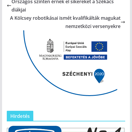
Országos szinten érnek el sikereket a Székács
diákjai
A Kölcsey robotikásai ismét kvalifikálták magukat
nemzetközi versenyekre
Hirdetés