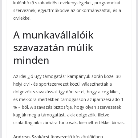
különböző szabadidős tevékenységeket, programokat
szerveznek, együttműködve az önkormányzattal, és a
civilekkel.
A munkavállalóik
szavazatán múlik
minden
Az idei „Jó ügy támogatás” kampányuk során közel 30
helyi civil- és sportszervezet közül választhattak a
dolgozók szavazással, így döntve el, hogy a cég kiket,
és mekkora mértékben támogasson az iparűzési adó 1
% – ból. A szavazás biztosítja, hogy olyan szervezetek
kapják meg a támogatást, akik dolgozóik, illetve
családtagjaik számára fontosak, kiemelt értékkel bírnak.
Andreas Szakácsi ügyvezető
köszöntőjében