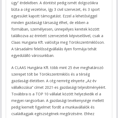
ügy” érdekében. A döntést pedig ismét dolgozóikra
bízta a cég vezetése, így 3 civil szervezet, és 3 sport
egyesület kapott támogatást. Ezzel a lehetőséggel
minden gazdasági társaság élhet, de ebben a
formában, személyesen, ünnepélyes keretek között
találkozva az érintett szervezetek képviselőivel, csak a
Claas Hungaria Kft. valósítja meg Törökszentmiklóson.
A társadalmi felelősségvállalás ilyen formája tehát
egyedülálló városunkban.
A CLAAS Hungária Kft. több mint 25 éve meghatározó
szerepet tölt be Törökszentmiklós és a térség
gazdasági életében. A cég nemrég elnyerte „Az év
vállalkozása” címet 2021-es gazdasági teljesítményéért.
Továbbra is a TOP 10 vállalat között helyezkedik el a
megyei rangsorban. A gazdasági tevékenysége mellett
pedig kiemelt figyelmet fordít a munkavállalók és
családtagjaik egészségének megőrzésére. Ehhez