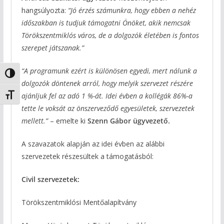
hangsúlyozta:
“Jó érzés számunkra, hogy ebben a nehéz
időszakban is tudjuk támogatni Önöket, akik nemcsak
Törökszentmiklós város, de a dolgozók életében is fontos
szerepet játszanak.”
“A programunk ezért is különösen egyedi, mert nálunk a
Nagy kontraszt váltása
dolgozók döntenek arról, hogy melyik szervezet részére
ajánljuk fel az adó 1 %-át. Idei évben a kollégák 86%-a
Betűméret váltása
tette le voksát az önszerveződő egyesületek, szervezetek
mellett.”
– emelte ki
Szenn Gábor ügyvezető.
A szavazatok alapján az idei évben az alábbi
szervezetek részesültek a támogatásból:
Civil szervezetek:
Törökszentmiklósi Mentőalapítvány