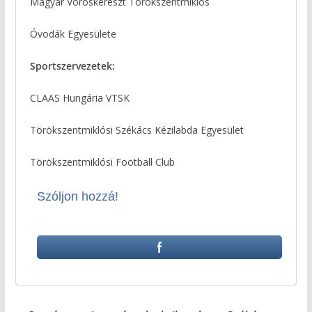
Magyar Vöröskereszt Törökszentmiklós
Óvodák Egyesülete
Sportszervezetek:
CLAAS Hungária VTSK
Törökszentmiklósi Székács Kézilabda Egyesület
Törökszentmiklósi Football Club
Szóljon hozzá!