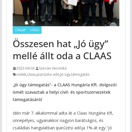
CÍMLAP
HÍREK
Összesen hat „Jó ügy”
mellé állt oda a CLAAS
2023.04.03.
Szecsei Veronika
civilek
,
claas
,
iparűzési adó
,
Jó ügy
,
támogatás
„Jó ügy támogatás”- a CLAAS Hungária Kft. dolgozói
ismét szavaztak a helyi civil- és sportszervezetek
támogatásáról
Idén már 7. alkalommal adta át a Claas Hungária Kft,
ünnepélyes, ugyanakkor nagyon barátságos, és
családias hangulatban iparűzési adója 1%-át egy “jó