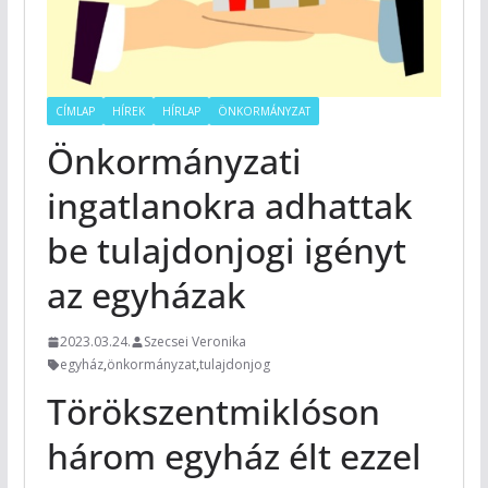
CÍMLAP
HÍREK
HÍRLAP
ÖNKORMÁNYZAT
Önkormányzati
ingatlanokra adhattak
be tulajdonjogi igényt
az egyházak
2023.03.24.
Szecsei Veronika
egyház
,
önkormányzat
,
tulajdonjog
Törökszentmiklóson
három egyház élt ezzel