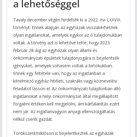
a lehetőséggel
Tavaly december végén hirdették ki a
2022. évi LXXVIII.
törvényt
. Ennek alapján az egyházak visszakérhetnek
olyan ingatlanokat, amelyek egykor az ő tulajdonukban
voltak. A törvény azt is lehetővé tette, hogy 2023.
február 28-áig az egyházak olyan állami és
önkormányzati épületek tulajdonjogára is bejelentsék
igényüket, amelyek sohasem voltak a birtokukban.
Ennek egy feltétele van, hogy az ingatlanban a
kérelmező egyház hitéleti, szakrális vagy köznevelési
feladatot lásson el. Az önkormányzati tulajdonban álló
ingatlanokat a helyi önkormányzat által megállapított
forgalmi értéken kell megjelölni, ám kártalanítás ezért
nem jár. Az ingatlanvagyon anyagi ellenszolgáltatás
nélkül cserél gazdát.
Törökszentmiklóson is bejelentkeztek az egyházak