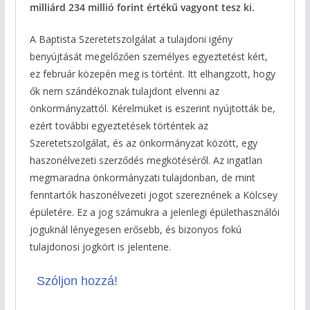
milliárd 234 millió forint értékű vagyont tesz ki.
A Baptista Szeretetszolgálat a tulajdoni igény
benyújtását megelőzően személyes egyeztetést kért,
ez február közepén meg is történt. Itt elhangzott, hogy
ők nem szándékoznak tulajdont elvenni az
önkormányzattól. Kérelmüket is eszerint nyújtották be,
ezért további egyeztetések történtek az
Szeretetszolgálat, és az önkormányzat között, egy
haszonélvezeti szerződés megkötéséről. Az ingatlan
megmaradna önkormányzati tulajdonban, de mint
fenntartók haszonélvezeti jogot szereznének a Kölcsey
épületére. Ez a jog számukra a jelenlegi épülethasználói
joguknál lényegesen erősebb, és bizonyos fokú
tulajdonosi jogkört is jelentene.
Szóljon hozzá!