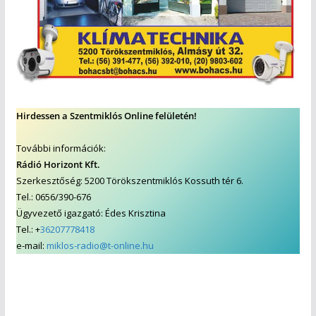
Hirdessen a Szentmiklós Online felületén!
További információk:
Rádió Horizont Kft.
Szerkesztőség: 5200 Törökszentmiklós Kossuth tér 6.
Tel.: 0656/390-676
Ügyvezető igazgató: Édes Krisztina
Tel.: +
36207778418
e-mail:
miklos-radio@t-online.hu