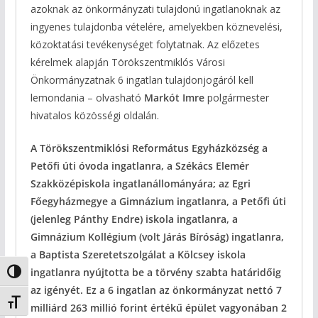
azoknak az önkormányzati tulajdonú ingatlanoknak az
ingyenes tulajdonba vételére, amelyekben köznevelési,
közoktatási tevékenységet folytatnak. Az előzetes
kérelmek alapján Törökszentmiklós Városi
Önkormányzatnak 6 ingatlan tulajdonjogáról kell
lemondania – olvasható
Markót Imre
polgármester
hivatalos közösségi oldalán.
A Törökszentmiklósi Református Egyházközség a
Petőfi úti óvoda ingatlanra, a Székács Elemér
Szakközépiskola ingatlanállományára; az Egri
Főegyházmegye a Gimnázium ingatlanra, a Petőfi úti
(jelenleg Pánthy Endre) iskola ingatlanra, a
Gimnázium Kollégium (volt Járás Bíróság) ingatlanra,
a Baptista Szeretetszolgálat a Kölcsey iskola
ingatlanra nyújtotta be a törvény szabta határidőig
Nagy kontraszt váltása
az igényét. Ez a 6 ingatlan az önkormányzat nettó 7
Betűméret váltása
milliárd 263 millió forint értékű épület vagyonában 2