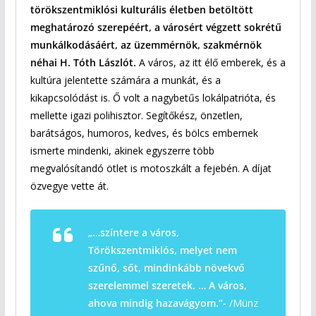
törökszentmiklósi kulturális életben betöltött
meghatározó szerepéért, a városért végzett sokrétű
munkálkodásáért, az üzemmérnök, szakmérnök
néhai H. Tóth Lászlót.
A város, az itt élő emberek, és a
kultúra jelentette számára a munkát, és a
kikapcsolódást is. Ő volt a nagybetűs lokálpatrióta, és
mellette igazi polihisztor. Segítőkész, önzetlen,
barátságos, humoros, kedves, és bölcs embernek
ismerte mindenki, akinek egyszerre több
megvalósítandó ötlet is motoszkált a fejebén. A díjat
özvegye vette át.
„…
színtere a város,
Törökszentmiklós, melyet nem
szűnő, sőt, mindinkább növekvő
szerelemmel szeretek. … A város,
ahova mindig hazavágyom.”-
/Münz