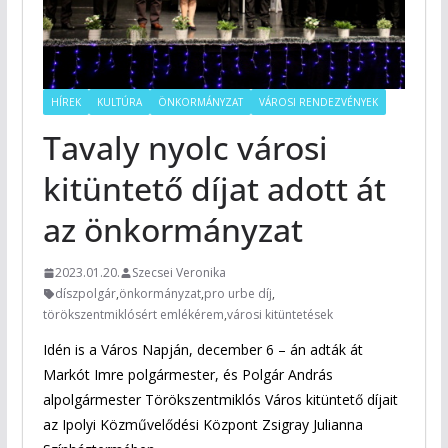
HÍREK
KULTÚRA
ÖNKORMÁNYZAT
VÁROSI RENDEZVÉNYEK
Tavaly nyolc városi
kitüntető díjat adott át
az önkormányzat
2023.01.20.
Szecsei Veronika
díszpolgár
,
önkormányzat
,
pro urbe díj
,
törökszentmiklósért emlékérem
,
városi kitüntetések
Idén is a Város Napján, december 6 – án adták át
Markót Imre polgármester, és Polgár András
alpolgármester Törökszentmiklós Város kitüntető díjait
az Ipolyi Közművelődési Központ Zsigray Julianna