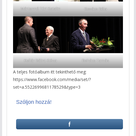
Mártonné Túri Katalin
Kovács Béla
Bohács Tamás
Kollár Bálint Géza
A teljes fotóalbum itt tekinthető meg:
https://www.facebook.com/media/set/?
set=a.5522699681178529&type=3
Szóljon hozzá!