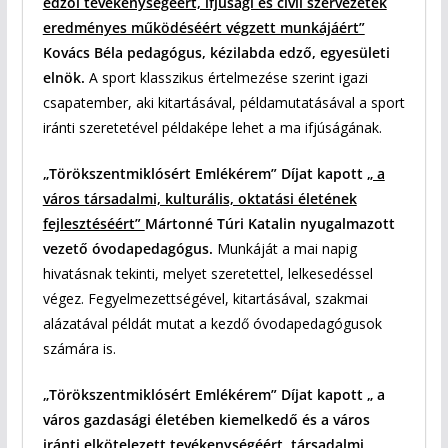
edzői tevékenységéért, ifjúsági és civil szervezetek
eredményes működéséért végzett munkájáért”
Kovács Béla pedagógus, kézilabda edző, egyesületi
elnök.
A sport klasszikus értelmezése szerint igazi
csapatember, aki kitartásával, példamutatásával a sport
iránti szeretetével példaképe lehet a ma ifjúságának.
„Törökszentmiklósért Emlékérem” Díjat kapott
„ a
város társadalmi, kulturális, oktatási életének
fejlesztéséért”
Mártonné Túri Katalin nyugalmazott
vezető óvodapedagógus.
Munkáját a mai napig
hivatásnak tekinti, melyet szeretettel, lelkesedéssel
végez. Fegyelmezettségével, kitartásával, szakmai
alázatával példát mutat a kezdő óvodapedagógusok
számára is.
„Törökszentmiklósért Emlékérem” Díjat kapott „ a
város gazdasági életében kiemelkedő és a város
iránti elkötelezett tevékenységéért, társadalmi