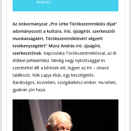
András/
Az önkormányzat „Pro Urbe Törökszentmiklós díjat”
adományozott a kultúra, írói, újságírói, szerkesztői
munkásságáért, Törökszentmiklósért végzett
tevékenységéért” Münz András író, újságíró,
szerkesztőnek.
Kapcsolata Törökszentmiklóssal, az itt
élőkkel példaértékű. Mindig nagy nyitottsággal és
szeretettel állt a kérések elé, legyen az író – olvasó
találkozó, Nők Lapja Klub, egy beszélgetés.
Barátságos, közvetlen, szolgálatkész ember. Ha teheti,
gyakran jön haza.