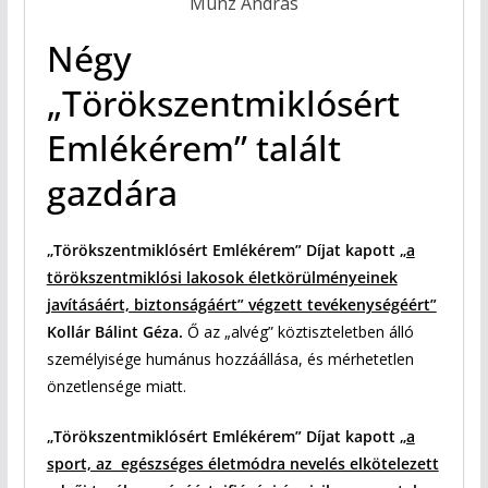
Münz András
Négy
„Törökszentmiklósért
Emlékérem” talált
gazdára
„Törökszentmiklósért Emlékérem” Díjat kapott
„a
törökszentmiklósi lakosok életkörülményeinek
javításáért, biztonságáért” végzett tevékenységéért”
Kollár Bálint Géza.
Ő az „alvég” köztiszteletben álló
személyisége humánus hozzáállása, és mérhetetlen
önzetlensége miatt.
„Törökszentmiklósért Emlékérem” Díjat kapott
„a
sport, az egészséges életmódra nevelés elkötelezett