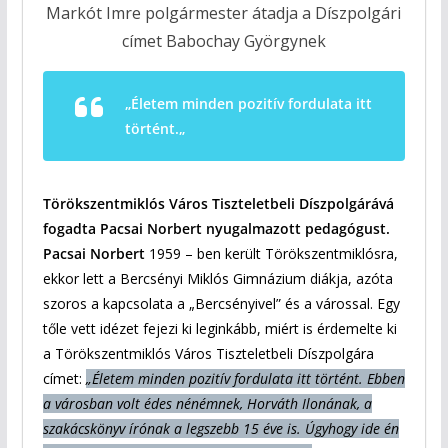
Markót Imre polgármester átadja a Díszpolgári
címet Babochay Györgynek
„Életem minden pozitív fordulata itt
történt.
„
Törökszentmiklós Város Tiszteletbeli Díszpolgárává
fogadta Pacsai Norbert nyugalmazott pedagógust.
Pacsai Norbert
1959 – ben került Törökszentmiklósra,
ekkor lett a Bercsényi Miklós Gimnázium diákja, azóta
szoros a kapcsolata a „Bercsényivel” és a várossal. Egy
tőle vett idézet fejezi ki leginkább, miért is érdemelte ki
a Törökszentmiklós Város Tiszteletbeli Díszpolgára
címet:
„Életem minden pozitív fordulata itt történt. Ebben
a városban volt édes nénémnek, Horváth Ilonának, a
szakácskönyv írónak a legszebb 15 éve is. Úgyhogy ide én