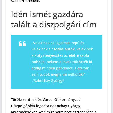
Színháztermében.
Idén ismét gazdára
talált a díszpolgári cím
„Valakinek az izgalmas repülés,
valakinek a csodás autók, valakinek
a kutyatenyésztés az életre szóló
hobbija, nekem a lovak töltötték ki
eddig minden percemet, s ezután
sem tudok meglenni nélkülük!”
˛/Babochay György/
Törökszentmiklós Városi Önkormányzat
Díszpolgárává fogadta Babochay György
agrármérnököt
. Az elmúlt harmincöt esztendőben a