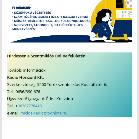
Hirdessen a Szentmiklós Online felületén!
További információk:
Rádió Horizont Kft.
Szerkesztőség: 5200 Törökszentmiklós Kossuth tér 6.
Tel.: 0656/390-676
Ügyvezető igazgató: Édes Krisztina
Tel.: +
36207778418
e-mail:
miklos-radio@t-online.hu