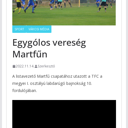
SPORT
VÁROSI MÉDIA
Egygólos vereség
Martfűn
2022.11.14.
Szerkesztő
A listavezető Martfű csapatához utazott a TFC a
megyei I. osztályú labdarúgó bajnokság 10.
fordulójában.