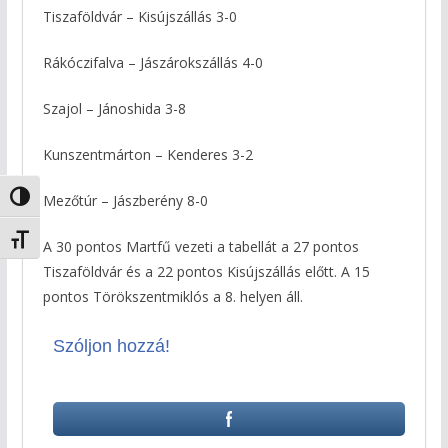
Tiszaföldvár – Kisújszállás 3-0
Rákóczifalva – Jászárokszállás 4-0
Szajol – Jánoshida 3-8
Kunszentmárton – Kenderes 3-2
Nagy kontraszt váltása
Mezőtúr – Jászberény 8-0
Betűméret váltása
A 30 pontos Martfű vezeti a tabellát a 27 pontos
Tiszaföldvár és a 22 pontos Kisújszállás előtt. A 15
pontos Törökszentmiklós a 8. helyen áll.
Szóljon hozzá!