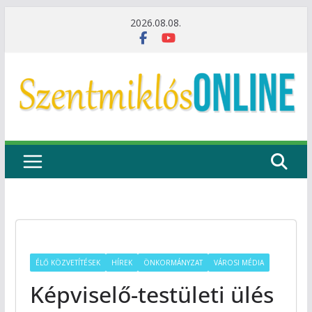
Skip
2026.08.08.
to
content
ÉLŐ KÖZVETÍTÉSEK
HÍREK
ÖNKORMÁNYZAT
VÁROSI MÉDIA
Képviselő-testületi ülés