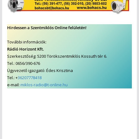
Hirdessen a Szentmiklós Online felületén!
További információk:
Rádió Horizont Kft.
Szerkesztőség: 5200 Törökszentmiklós Kossuth tér 6.
Tel.: 0656/390-676
Ügyvezető igazgató: Édes Krisztina
Tel.: +
36207778418
e-mail:
miklos-radio@t-online.hu