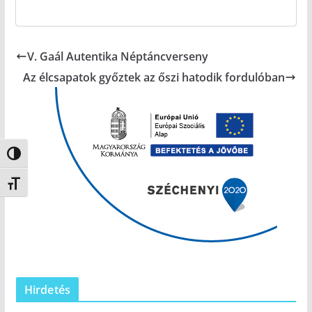
V. Gaál Autentika Néptáncverseny
Az élcsapatok győztek az őszi hatodik fordulóban
Nagy kontraszt váltása
Betűméret váltása
Hirdetés