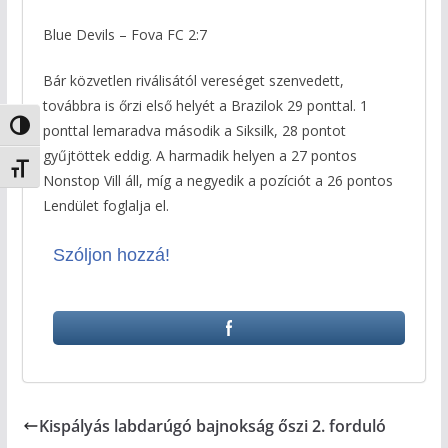
Blue Devils – Fova FC 2:7
Bár közvetlen riválisától vereséget szenvedett,
továbbra is őrzi első helyét a Brazilok 29 ponttal. 1
Nagy kontraszt váltása
ponttal lemaradva második a Siksilk, 28 pontot
gyűjtöttek eddig. A harmadik helyen a 27 pontos
Betűméret váltása
Nonstop Vill áll, míg a negyedik a pozíciót a 26 pontos
Lendület foglalja el.
Szóljon hozzá!
Kispályás labdarúgó bajnokság őszi 2. forduló