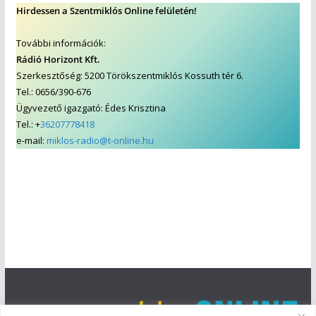
Hirdessen a Szentmiklós Online felületén!
További információk:
Rádió Horizont Kft.
Szerkesztőség: 5200 Törökszentmiklós Kossuth tér 6.
Tel.: 0656/390-676
Ügyvezető igazgató: Édes Krisztina
Tel.: +
36207778418
e-mail:
miklos-radio@t-online.hu