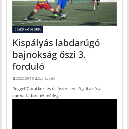
EGYÉB KATEGÓRIA
Kispályás labdarúgó
bajnokság őszi 3.
forduló
2022.09.19.
Szerkesztő
Reggel 7 órai kezdés és összesen 45 gól az őszi
harmadik forduló mérlege