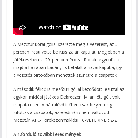
A Mezőtúr korai góllal szerezte meg a vezetést, az 5.
percben Pesti vette be Kiss Zalán kapuját. Még ebben a
játékrészben, a 29. percben Poczai Ronald egyenlített,
majd a hajrában Ladányi is betalált a hazai kapuba, így
a vezetés birtokában mehettek szünetre a csapatok.
A második félidő is mezőtúri góllal kezdődött, ezúttal az
egykori miklósi játékos Debreczeni Milán lőtt gólt volt
csapata ellen. A hátralévő időben csak helyzetekig
jutottak a csapatok, az eredmény nem változott.
Mezőtúri AFC-Törökszenmtiklósi FC-VETERINER 2-2.
A 4.forduló további eredményei: