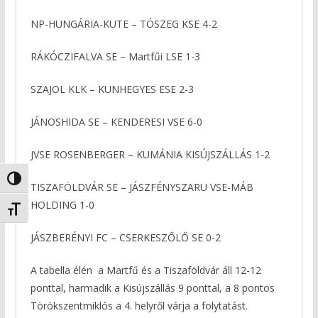
NP-HUNGÁRIA-KUTE – TÓSZEG KSE 4-2
RÁKÓCZIFALVA SE – Martfűi LSE 1-3
SZAJOL KLK – KUNHEGYES ESE 2-3
JÁNOSHIDA SE – KENDERESI VSE 6-0
JVSE ROSENBERGER – KUMÁNIA KISÚJSZÁLLÁS 1-2
Nagy kontraszt váltása
TISZAFÖLDVÁR SE – JÁSZFÉNYSZARU VSE-MÁB
HOLDING 1-0
Betűméret váltása
JÁSZBERÉNYI FC – CSERKESZŐLŐ SE 0-2
A tabella élén a Martfű és a Tiszaföldvár áll 12-12
ponttal, harmadik a Kisújszállás 9 ponttal, a 8 pontos
Törökszentmiklós a 4. helyről várja a folytatást.