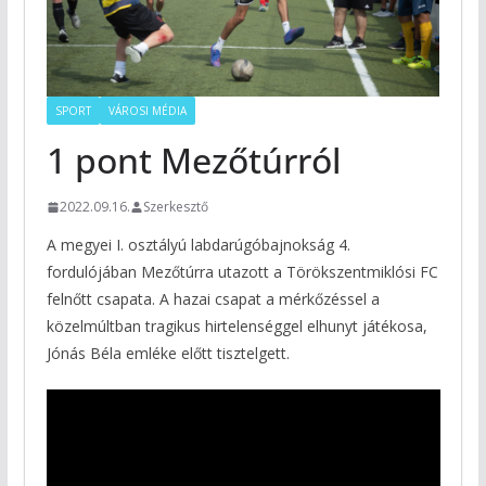
SPORT
VÁROSI MÉDIA
1 pont Mezőtúrról
2022.09.16.
Szerkesztő
A megyei I. osztályú labdarúgóbajnokság 4.
fordulójában Mezőtúrra utazott a Törökszentmiklósi FC
felnőtt csapata. A hazai csapat a mérkőzéssel a
közelmúltban tragikus hirtelenséggel elhunyt játékosa,
Jónás Béla emléke előtt tisztelgett.