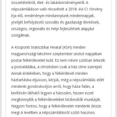
összetételéről, élet- és lakáskörülményeiről. A
népszámláláson való részvételt a 2018. évi CI. törvény
írja elő, eredményei mindannyiunk
mindennapjait,
jövőjét befolyásoló szociális és gazdasági döntések,
országos, regionális és helyi fejlesztések alapjául
szolgálnak.
A Központi Statisztikai Hivatal (KSH) minden
magyarországi lakcímre szeptember utolsó napjaiban
postai felkérőlevelet küld. Ez nem névre szólóan érkezik
a postaládába, a címzésben csak a ház címe szerepel.
Annak érdekében, hogy a felkérőlevél minden
háztartásba eljusson, kérjük, még a népszámlálás előtt
mindenki gondoskodjon arról, hogy háza falán, a
kerítésén látható legyen a házszám, hiszen ezzel
megkönnyítik a felkérőleveleket kézbesítők munkáját.
Nagyon fontos, hogy a felkérőlevelet mindenki őrizze
meg! A levélben a népszámlálásról szóló hasznos