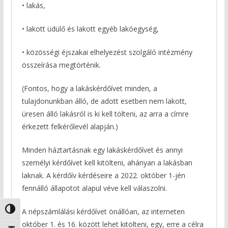
• lakás,
• lakott üdülő és lakott egyéb lakóegység,
• közösségi éjszakai elhelyezést szolgáló intézmény
összeírása megtörténik.
(Fontos, hogy a lakáskérdőívet minden, a
tulajdonunkban álló, de adott esetben nem lakott,
üresen álló lakásról is ki kell tölteni, az arra a címre
érkezett felkérőlevél alapján.)
Minden háztartásnak egy lakáskérdőívet és annyi
személyi kérdőívet kell kitölteni, ahányan a lakásban
laknak. A kérdőív kérdéseire a 2022. október 1-jén
fennálló állapotot alapul véve kell válaszolni.
Nagy kontraszt váltása
A népszámlálási kérdőívet önállóan, az interneten
október 1. és 16. között lehet kitölteni, egy, erre a célra