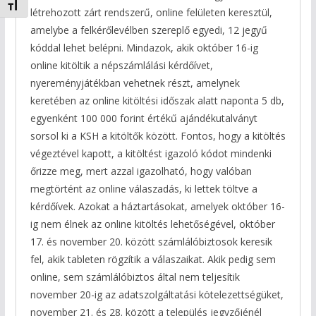
Betűméret váltása
létrehozott zárt rendszerű, online felületen keresztül,
amelybe a felkérőlevélben szereplő egyedi, 12 jegyű
kóddal lehet belépni. Mindazok, akik október 16-ig
online kitöltik a népszámlálási kérdőívet,
nyereményjátékban vehetnek részt, amelynek
keretében az online kitöltési időszak alatt naponta 5 db,
egyenként 100 000 forint értékű ajándékutalványt
sorsol ki a KSH a kitöltők között. Fontos, hogy a kitöltés
végeztével kapott, a kitöltést igazoló kódot mindenki
őrizze meg, mert azzal igazolható, hogy valóban
megtörtént az online válaszadás, ki lettek töltve a
kérdőívek. Azokat a háztartásokat, amelyek október 16-
ig nem élnek az online kitöltés lehetőségével, október
17. és november 20. között számlálóbiztosok keresik
fel, akik tableten rögzítik a válaszaikat. Akik pedig sem
online, sem számlálóbiztos által nem teljesítik
november 20-ig az adatszolgáltatási kötelezettségüket,
november 21. és 28. között a település jegyzőjénél