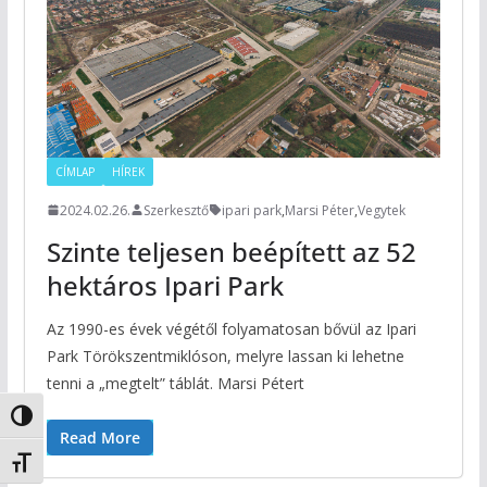
CÍMLAP
HÍREK
2024.02.26.
Szerkesztő
ipari park
,
Marsi Péter
,
Vegytek
Szinte teljesen beépített az 52
hektáros Ipari Park
Az 1990-es évek végétől folyamatosan bővül az Ipari
Park Törökszentmiklóson, melyre lassan ki lehetne
tenni a „megtelt” táblát. Marsi Pétert
Nagy kontraszt váltása
Read More
Betűméret váltása