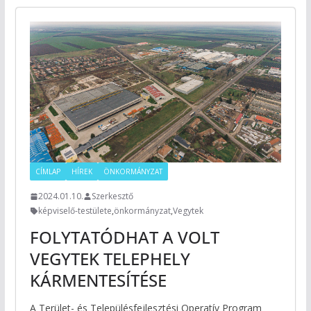
CÍMLAP
HÍREK
ÖNKORMÁNYZAT
2024.01.10.
Szerkesztő
képviselő-testülete
,
önkormányzat
,
Vegytek
FOLYTATÓDHAT A VOLT
VEGYTEK TELEPHELY
KÁRMENTESÍTÉSE
A Terület- és Településfejlesztési Operatív Program