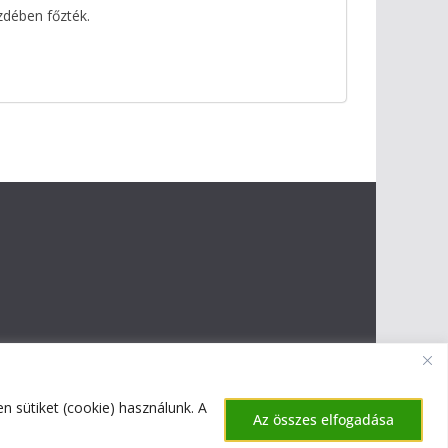
zdében főzték.
 sütiket (cookie) használunk. A
Az összes elfogadása