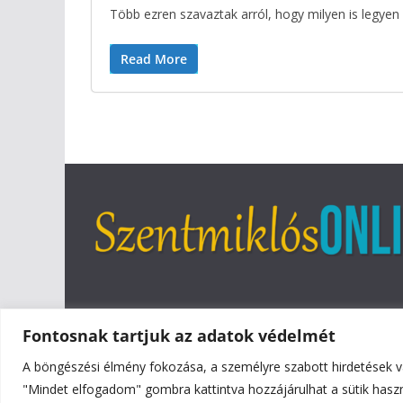
Több ezren szavaztak arról, hogy milyen is legyen
Read More
Fontosnak tartjuk az adatok védelmét
A böngészési élmény fokozása, a személyre szabott hirdetések v
Copyright © 2026
Szentmiklós Online
. All rights reser
"Mindet elfogadom" gombra kattintva hozzájárulhat a sütik hasz
Theme:
ColorMag
by ThemeGrill. Powered by
WordPr