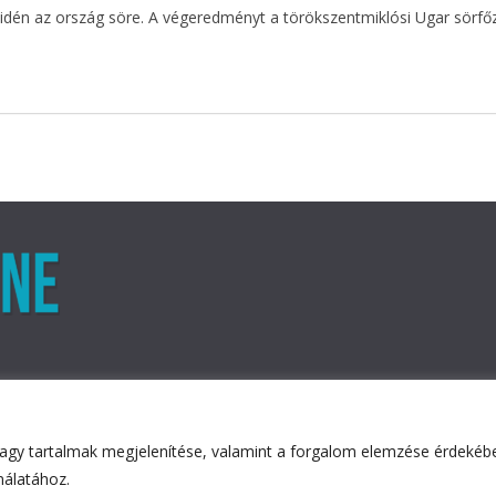
 idén az ország söre. A végeredményt a törökszentmiklósi Ugar sörfő
agy tartalmak megjelenítése, valamint a forgalom elemzése érdekében
ved.
nálatához.
ess
.