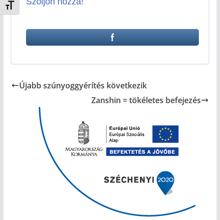
Szóljon hozzá!
Betűméret váltása
Újabb szúnyoggyérítés következik
Zanshin = tökéletes befejezés