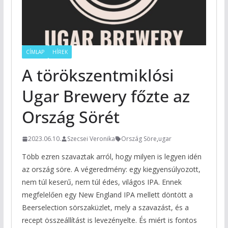
CÍMLAP
HÍREK
A törökszentmiklósi
Ugar Brewery főzte az
Ország Sörét
2023.06.10.
Szecsei Veronika
Ország Söre
,
ugar
Több ezren szavaztak arról, hogy milyen is legyen idén
az ország söre. A végeredmény: egy kiegyensúlyozott,
nem túl keserű, nem túl édes, világos IPA. Ennek
megfelelően egy New England IPA mellett döntött a
Beerselection sörszaküzlet, mely a szavazást, és a
recept összeállítást is levezényelte. És miért is fontos