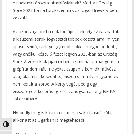
ez nekünk törökszentmiklósiaknak? Mert az Ország
Söre 2023-ban a törökszentmiklósi Ugar Brewery-ben
készült!
Az azorszagsore.hu oldalon április elejéig szavazhattak
a kisüzemi sörök fogyasztói többek között arra, milyen
típusú, színű, ízvilágú, gyümölcsökkel megbolondított,
vagy anélkül készülő főzet legyen 2023-ban az Ország
Söre. A voksok alapján ízében az ananász, mangó és a
grépfrút dominál, melyeket csupán a komlók művészi
adagolásának köszönhet, hiszen semmilyen gyümölcs
nem került a sörbe. A korty végét pedig egy
visszafogott keserűség zárja, ahogyan az egy NEIPA-
tól elvárható.
HA pedig meg is kóstolnád, nem csak olvasnál róla,
akkor azt az Ugarban is megteheted!
Nagy kontraszt váltása