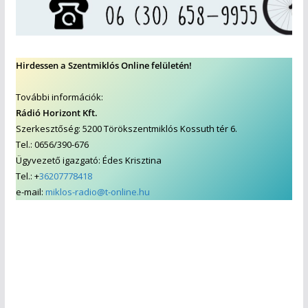
Hirdessen a Szentmiklós Online felületén!
További információk:
Rádió Horizont Kft.
Szerkesztőség: 5200 Törökszentmiklós Kossuth tér 6.
Tel.: 0656/390-676
Ügyvezető igazgató: Édes Krisztina
Tel.: +
36207778418
e-mail:
miklos-radio@t-online.hu