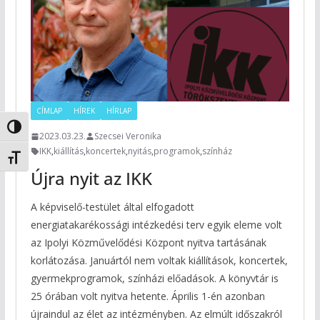
CÍMLAP
HÍREK
HÍRLAP
Nagy kontraszt váltása
2023.03.23.
Szecsei Veronika
IKK
,
kiállítás
,
koncertek
,
nyitás
,
programok
,
színház
Betűméret váltása
Újra nyit az IKK
A képviselő-testület által elfogadott
energiatakarékossági intézkedési terv egyik eleme volt
az Ipolyi Közművelődési Központ nyitva tartásának
korlátozása. Januártól nem voltak kiállítások, koncertek,
gyermekprogramok, színházi előadások. A könyvtár is
25 órában volt nyitva hetente. Április 1-én azonban
újraindul az élet az intézményben. Az elmúlt időszakról