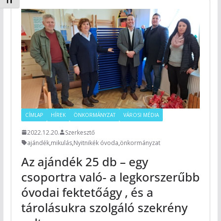
Betűméret váltása
CÍMLAP
HÍREK
ÖNKORMÁNYZAT
VÁROSI MÉDIA
2022.12.20.
Szerkesztő
ajándék
,
mikulás
,
Nyitnikék óvoda
,
önkormányzat
Az ajándék 25 db – egy
csoportra való- a legkorszerűbb
óvodai fektetőágy , és a
tárolásukra szolgáló szekrény