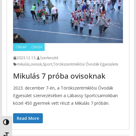
CÍMLAP
CIVILEK
2023.12.13.
Szerkesztő
mikulás
,
ovisok
,
Sport
,
Törökszentmiklósi Óvodák Egyesülete
Mikulás 7 próba ovisoknak
2023. december 7-én, a Törökszentmiklósi Óvodák
Egyesület szervezésében a Lábassy Sportcsarnokban
közel 450 gyermek vett részt a Mikulás 7 próbán.
Read More
Nagy kontraszt váltása