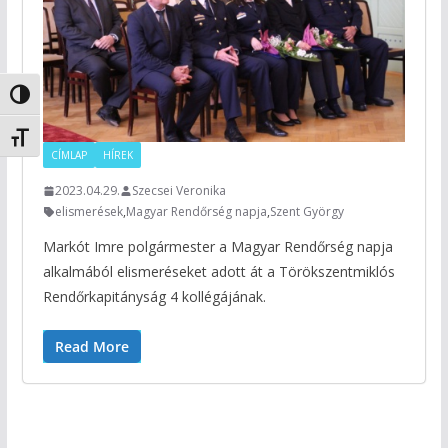
Nagy kontraszt váltása
Betűméret váltása
CÍMLAP
HÍREK
2023.04.29.
Szecsei Veronika
elismerések
,
Magyar Rendőrség napja
,
Szent György
Markót Imre polgármester a Magyar Rendőrség napja
alkalmából elismeréseket adott át a Törökszentmiklós
Rendőrkapitányság 4 kollégájának.
Read More