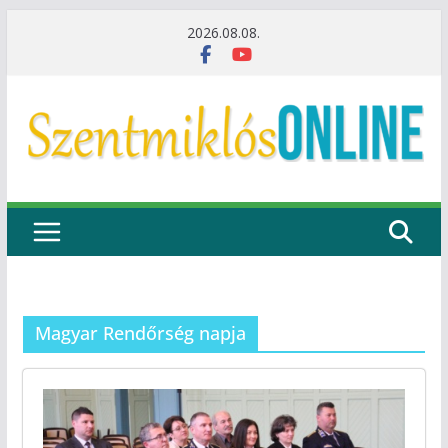
Skip
2026.08.08.
to
content
Magyar Rendőrség napja