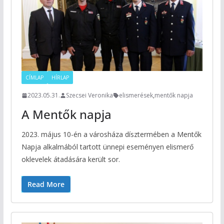
CÍMLAP
HÍRLAP
2023.05.31.
Szecsei Veronika
elismerések
,
mentők napja
A Mentők napja
2023. május 10-én a városháza dísztermében a Mentők
Napja alkalmából tartott ünnepi eseményen elismerő
oklevelek átadására került sor.
Read More