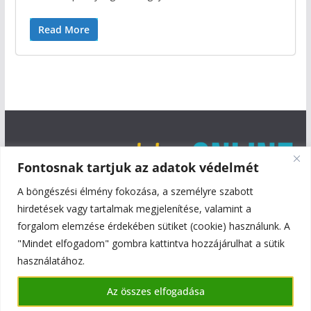
Read More
Fontosnak tartjuk az adatok védelmét
A böngészési élmény fokozása, a személyre szabott
hirdetések vagy tartalmak megjelenítése, valamint a
forgalom elemzése érdekében sütiket (cookie) használunk. A
"Mindet elfogadom" gombra kattintva hozzájárulhat a sütik
használatához.
Copyright © 2026
Szentmiklós Online
. All rights reserved.
Az összes elfogadása
Theme:
ColorMag
by ThemeGrill. Powered by
WordPress
.