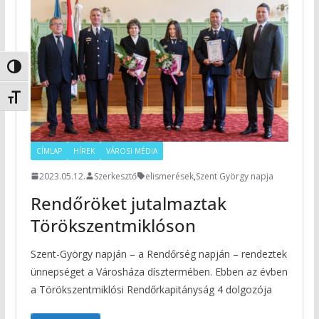
Nagy kontraszt váltása
Betűméret váltása
CÍMLAP
HÍREK
VÁROSI MÉDIA
2023.05.12.
Szerkesztő
elismerések
,
Szent György napja
Rendőröket jutalmaztak
Törökszentmiklóson
Szent-György napján – a Rendőrség napján – rendeztek
ünnepséget a Városháza dísztermében. Ebben az évben
a Törökszentmiklósi Rendőrkapitányság 4 dolgozója