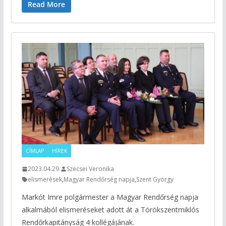
Read More
CÍMLAP
HÍREK
2023.04.29.
Szecsei Veronika
elismerések
,
Magyar Rendőrség napja
,
Szent György
Markót Imre polgármester a Magyar Rendőrség napja
alkalmából elismeréseket adott át a Törökszentmiklós
Rendőrkapitányság 4 kollégájának.