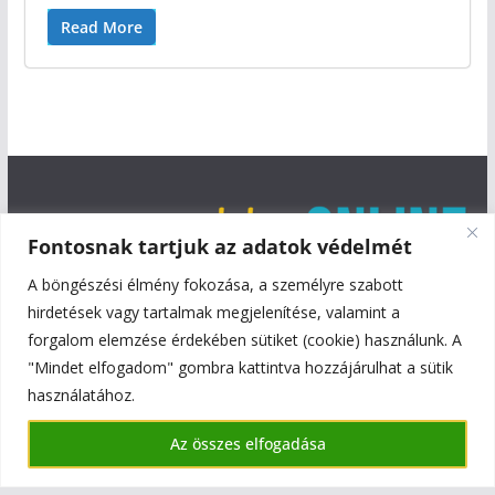
Read More
Fontosnak tartjuk az adatok védelmét
A böngészési élmény fokozása, a személyre szabott
hirdetések vagy tartalmak megjelenítése, valamint a
forgalom elemzése érdekében sütiket (cookie) használunk. A
"Mindet elfogadom" gombra kattintva hozzájárulhat a sütik
használatához.
Copyright © 2026
Szentmiklós Online
. All rights reserved.
Az összes elfogadása
Theme:
ColorMag
by ThemeGrill. Powered by
WordPress
.