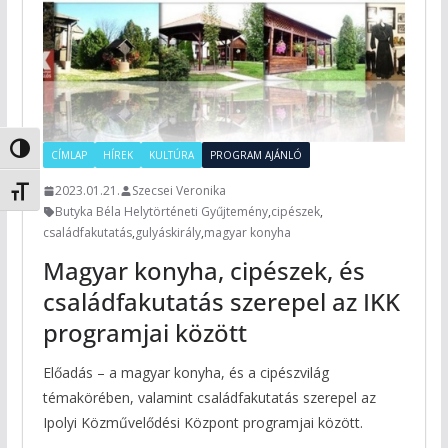
Nagy kontraszt váltása
CÍMLAP
HÍREK
KULTÚRA
PROGRAM AJÁNLÓ
2023.01.21.
Szecsei Veronika
Betűméret váltása
Butyka Béla Helytörténeti Gyűjtemény
,
cipészek
,
családfakutatás
,
gulyáskirály
,
magyar konyha
Magyar konyha, cipészek, és
családfakutatás szerepel az IKK
programjai között
Előadás – a magyar konyha, és a cipészvilág
témakörében, valamint családfakutatás szerepel az
Ipolyi Közművelődési Központ programjai között.