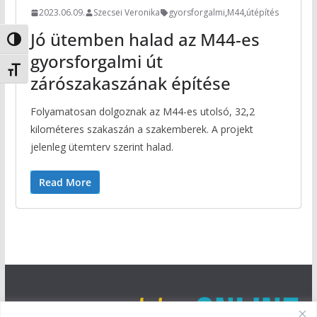
2023.06.09.
Szecsei Veronika
gyorsforgalmi
,
M44
,
útépítés
Jó ütemben halad az M44-es
Nagy kontraszt váltása
gyorsforgalmi út
Betűméret váltása
zárószakaszának építése
Folyamatosan dolgoznak az M44-es utolsó, 32,2
kilométeres szakaszán a szakemberek. A projekt
jelenleg ütemterv szerint halad.
Read More