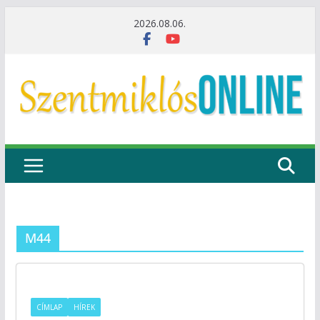
Skip
2026.08.06.
to
content
M44
CÍMLAP
HÍREK