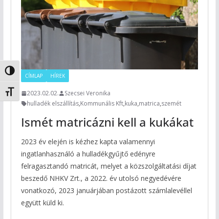
Nagy kontraszt váltása
CÍMLAP
HÍREK
Betűméret váltása
2023.02.02.
Szecsei Veronika
hulladék elszállítás
,
Kommunális Kft
,
kuka
,
matrica
,
szemét
Ismét matricázni kell a kukákat
2023 év elején is kézhez kapta valamennyi
ingatlanhasználó a hulladékgyűjtő edényre
felragasztandó matricát, melyet a közszolgáltatási díjat
beszedő NHKV Zrt., a 2022. év utolsó negyedévére
vonatkozó, 2023 januárjában postázott számlalevéllel
együtt küld ki.