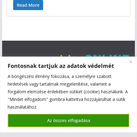
Read More
Fontosnak tartjuk az adatok védelmét
A böngészési élmény fokozása, a személyre szabott
hirdetések vagy tartalmak megjelenítése, valamint a
forgalom elemzése érdekében sütiket (cookie) használunk. A
"Mindet elfogadom" gombra kattintva hozzájárulhat a sütik
használatához.
Copyright © 2026
Szentmiklós Online
. All rights reserved.
Az összes elfogadása
Theme:
ColorMag
by ThemeGrill. Powered by
WordPress
.