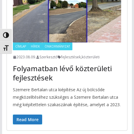
Nagy kontraszt váltása
CÍMLAP
HÍREK
ÖNKORMÁNYZAT
Betűméret váltása
2023.08.09.
Szerkesztő
fejlesztések
,
közterületi
Folyamatban lévő közterületi
fejlesztések
Szemere Bertalan utca kiépítése Az új bölcsőde
megközelítéséhez szükséges a Szemere Bertalan utca
még kiépítettelen szakaszának építése, amelyet a 2023.
Read More