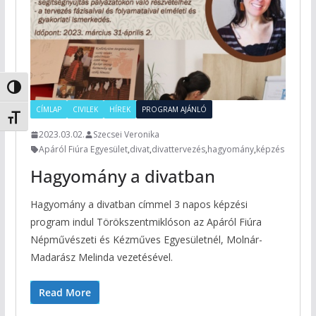
Nagy kontraszt váltása
CÍMLAP
CIVILEK
HÍREK
PROGRAM AJÁNLÓ
Betűméret váltása
2023.03.02.
Szecsei Veronika
Apáról Fiúra Egyesület
,
divat
,
divattervezés
,
hagyomány
,
képzés
Hagyomány a divatban
Hagyomány a divatban címmel 3 napos képzési
program indul Törökszentmiklóson az Apáról Fiúra
Népművészeti és Kézműves Egyesületnél, Molnár-
Madarász Melinda vezetésével.
Read More