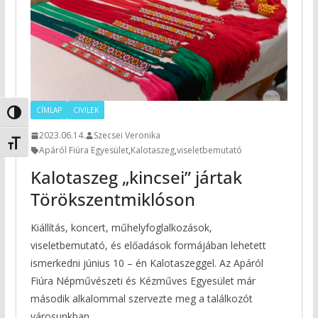
CÍMLAP
CIVILEK
Nagy kontraszt váltása
2023.06.14.
Szecsei Veronika
Betűméret váltása
Apáról Fiúra Egyesület
,
Kalotaszeg
,
viseletbemutató
Kalotaszeg „kincsei” jártak
Törökszentmiklóson
Kiállítás, koncert, műhelyfoglalkozások,
viseletbemutató, és előadások formájában lehetett
ismerkedni június 10 – én Kalotaszeggel. Az Apáról
Fiúra Népművészeti és Kézműves Egyesület már
második alkalommal szervezte meg a találkozót
városunkban.