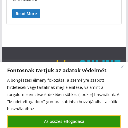
Read More
Fontosnak tartjuk az adatok védelmét
A böngészési élmény fokozása, a személyre szabott
hirdetések vagy tartalmak megjelenítése, valamint a
forgalom elemzése érdekében sütiket (cookie) használunk. A
"Mindet elfogadom" gombra kattintva hozzájárulhat a sütik
használatához.
Copyright © 2026
Szentmiklós Online
. All rights reserved.
Az összes elfogadása
Theme:
ColorMag
by ThemeGrill. Powered by
WordPress
.