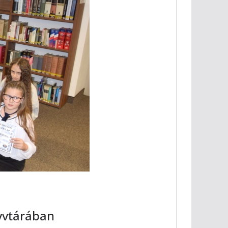
yvtárában