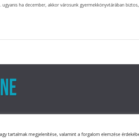
ére. ugyanis ha december, akkor városunk gyermekkönyvtárában bizto
agy tartalmak megjelenítése, valamint a forgalom elemzése érdekében
ved.