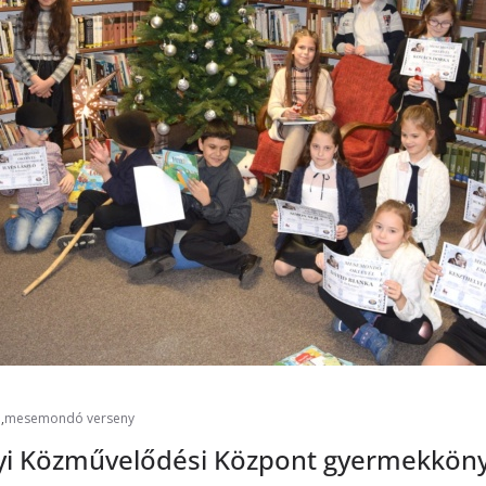
i
,
mesemondó verseny
yi Közművelődési Központ gyermekkön