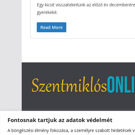
Egy kicsit visszatekintünk az előző év december
gyerekeké.
Read More
Fontosnak tartjuk az adatok védelmét
A böngészési élmény fokozása, a személyre szabott hirdetések v
Copyright © 2026
Szentmiklós Online
. All rights reser