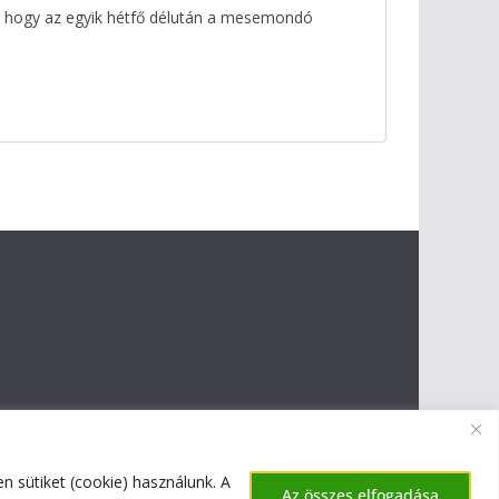
s, hogy az egyik hétfő délután a mesemondó
 sütiket (cookie) használunk. A
Az összes elfogadása