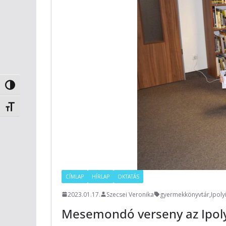
Nagy kontraszt váltása
Betűméret váltása
CÍMLAP
HÍRLAP
OKTATÁS
2023.01.17.
Szecsei Veronika
gyermekkönyvtár
,
Ipoly
Mesemondó verseny az Ipol