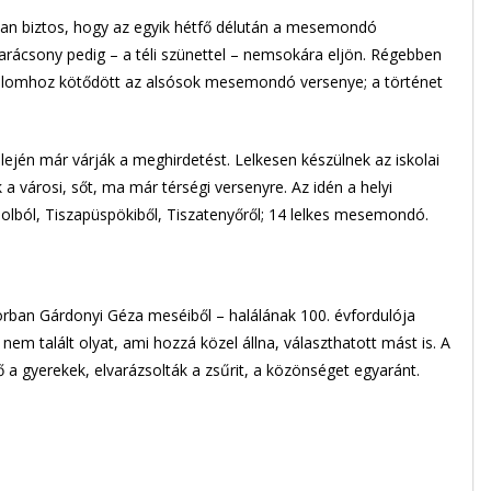
n biztos, hogy az egyik hétfő délután a mesemondó
arácsony pedig – a téli szünettel – nemsokára eljön. Régebben
lkalomhoz kötődött az alsósok mesemondó versenye; a történet
elején már várják a meghirdetést. Lelkesen készülnek az iskolai
 városi, sőt, ma már térségi versenyre. Az idén a helyi
jolból, Tiszapüspökiből, Tiszatenyőről; 14 lelkes mesemondó.
sorban Gárdonyi Géza meséiből – halálának 100. évfordulója
em talált olyat, ami hozzá közel állna, választhatott mást is. A
 a gyerekek, elvarázsolták a zsűrit, a közönséget egyaránt.