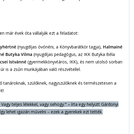
n már évek óta vállalják ezt a feladatot:
yhértné
(nyugdíjas óvónéni, a Könyvbarátkör tagja),
Halmainé
né Butyka Vilma
(nyugdíjas pedagógus, az IKK Butyka Béla
ecsei Istvánné
(gyermekkönyvtáros, IKK), és nem utolsó sorban
r is a zsűri munkájában való részvétellel.
tő tanároknak, szülőknek, nagyszülőknek és természetesen a
t!
agy teljes lélekkel, vagy sehogy.
” –
írta egy helyütt Gárdonyi
y lehet igazán művelni – ezek a gyerekek ezt tették.