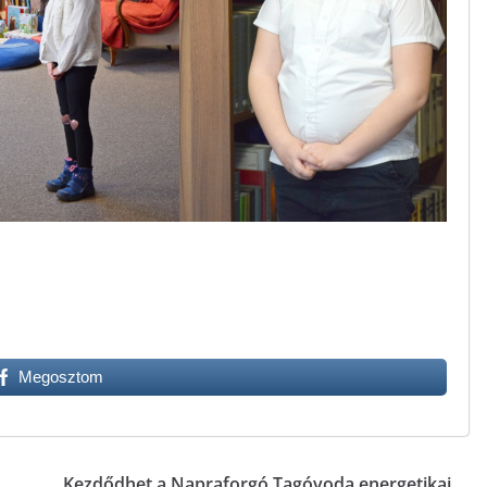
Megosztom
Kezdődhet a Napraforgó Tagóvoda energetikai