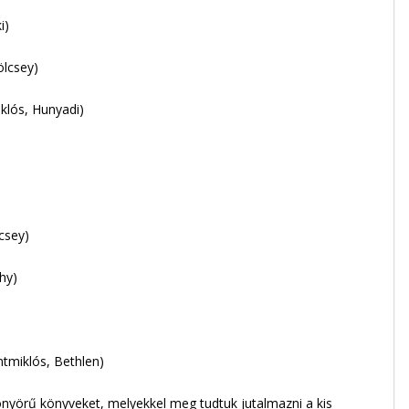
i)
ölcsey)
klós, Hunyadi)
csey)
hy)
tmiklós, Bethlen)
nyörű könyveket, melyekkel meg tudtuk jutalmazni a kis