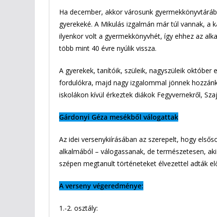
Ha december, akkor városunk gyermekkönyvtárába
gyerekeké. A Mikulás izgalmán már túl vannak, a k
ilyenkor volt a gyermekkönyvhét, így ehhez az a
több mint 40 évre nyúlik vissza.
A gyerekek, tanítóik, szüleik, nagyszüleik október 
fordulókra, majd nagy izgalommal jönnek hozzánk a
iskolákon kívül érkeztek diákok Fegyvernekről, Sza
Gárdonyi Géza mesékből válogattak
Az idei versenykiírásában az szerepelt, hogy első
alkalmából – válogassanak, de természetesen, aki n
szépen megtanult történeteket élvezettel adták elő
A verseny végeredménye:
1.-2. osztály: