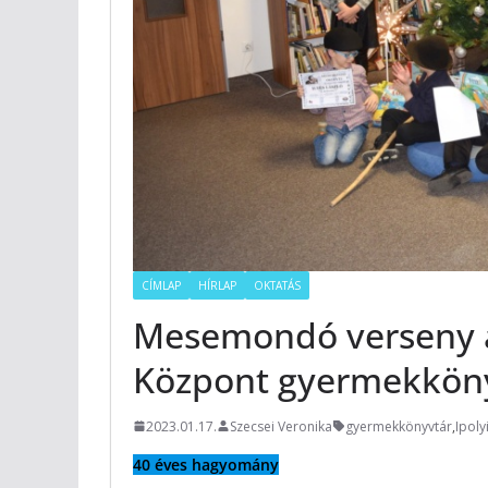
CÍMLAP
HÍRLAP
OKTATÁS
Mesemondó verseny a
Központ gyermekkön
2023.01.17.
Szecsei Veronika
gyermekkönyvtár
,
Ipoly
40 éves hagyomány