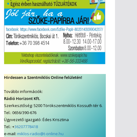
Hirdessen a Szentmiklós Online felületén!
További információk:
Rádió Horizont Kft.
Szerkesztőség: 5200 Törökszentmiklós Kossuth tér 6.
Tel.: 0656/390-676
Ügyvezető igazgató: Édes Krisztina
Tel.: +
36207778418
e-mail:
miklos-radio@t-online.hu