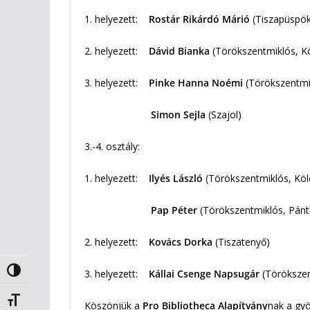
1. helyezett:
Rostár Rikárdó Márió
(Tiszapüspök
2. helyezett:
Dávid Bianka
(Törökszentmiklós, K
3. helyezett:
Pinke Hanna Noémi
(Törökszentmi
Simon Sejla
(Szajol)
3.-4. osztály:
1. helyezett:
Ilyés László
(Törökszentmiklós, Köl
Pap Péter
(Törökszentmiklós, Pánt
2. helyezett:
Kovács Dorka
(Tiszatenyő)
Nagy kontraszt váltása
3. helyezett:
Kállai Csenge Napsugár
(Törökszen
Betűméret váltása
Köszönjük a
Pro Bibliotheca Alapítvány
nak a gyö