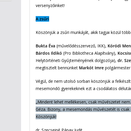
versenyzőinket!
A zsűri
Köszönjük a zsűri munkáját, akik tagjai közül többe
Bukta Éva
(művelődésszervező, IKK),
Kóródi Men
Bárdos Ildikó
(Pro Bibliotheca Alapítvány),
Kocsis
Helytörténeti Gyűjteményének dolgozója),
dr. Sz
megtisztelt bennünket
Markót Imre
polgármester ú
Végül, de nem utolsó sorban köszönjük a felkészí
mesemondó gyerekeknek ezt a csodálatos délután
„
Mindent lehet mellékesen, csak művészetet nem. V
Géza. Bizony, a mesemondás művészetét is csak íg
Köszönjük!
dr. Szecseiné Pápay Judit