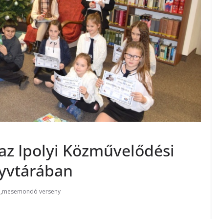
z Ipolyi Közművelődési
yvtárában
i
,
mesemondó verseny