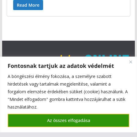
Read More
Fontosnak tartjuk az adatok védelmét
A böngészési élmény fokozása, a személyre szabott
hirdetések vagy tartalmak megjelenítése, valamint a
forgalom elemzése érdekében sütiket (cookie) használunk. A
"Mindet elfogadom" gombra kattintva hozzájárulhat a sütik
használatához.
Copyright © 2026
Szentmiklós Online
. All rights reserved.
Az összes elfogadása
Theme:
ColorMag
by ThemeGrill. Powered by
WordPress
.