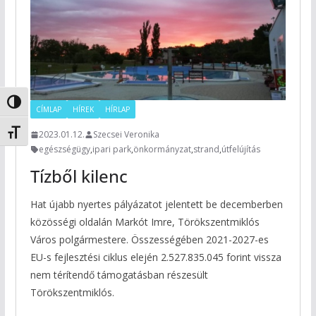
Nagy kontraszt váltása
CÍMLAP
HÍREK
HÍRLAP
Betűméret váltása
2023.01.12.
Szecsei Veronika
egészségügy
,
ipari park
,
önkormányzat
,
strand
,
útfelújítás
Tízből kilenc
Hat újabb nyertes pályázatot jelentett be decemberben
közösségi oldalán Markót Imre, Törökszentmiklós
Város polgármestere. Összességében 2021-2027-es
EU-s fejlesztési ciklus elején 2.527.835.045 forint vissza
nem térítendő támogatásban részesült
Törökszentmiklós.