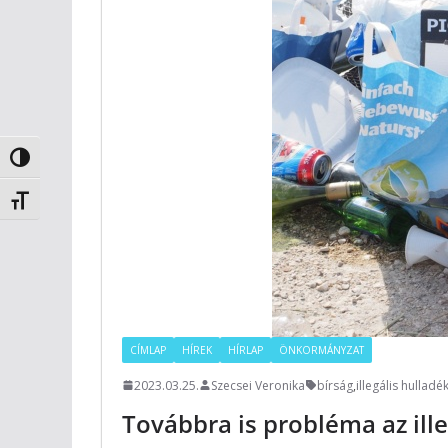
Nagy kontraszt váltása
Betűméret váltása
CÍMLAP
HÍREK
HÍRLAP
ÖNKORMÁNYZAT
2023.03.25.
Szecsei Veronika
bírság
,
illegális hulladé
Továbbra is probléma az ill