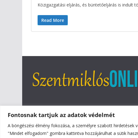
Közigazgatási eljárás, és büntetőeljárás is indult 
Read More
Fontosnak tartjuk az adatok védelmét
A böngészési élmény fokozása, a személyre szabott hirdetések v
Copyright © 2026
Szentmiklós Online
. All rights reser
"Mindet elfogadom" gombra kattintva hozzájárulhat a sütik hasz
Theme:
ColorMag
by ThemeGrill. Powered by
WordPr