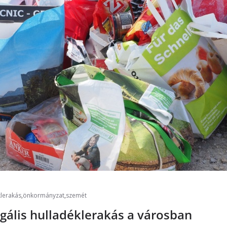
klerakás
,
önkormányzat
,
szemét
egális hulladéklerakás a városban