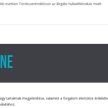
több esetben Törökszentmiklóson az illegális hulladéklerakás miatt.
agy tartalmak megjelenítése, valamint a forgalom elemzése érdekében
ved.
nálatához.
ess
.