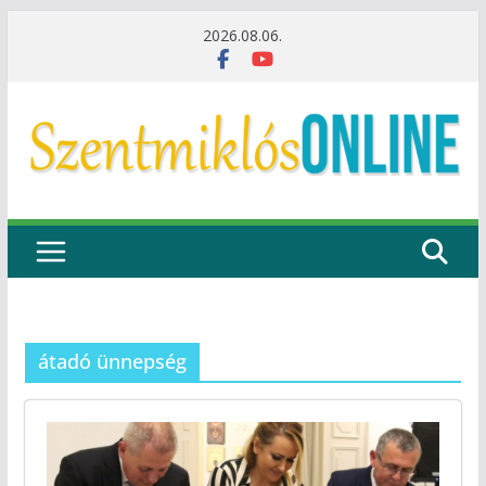
Skip
2026.08.06.
to
content
átadó ünnepség