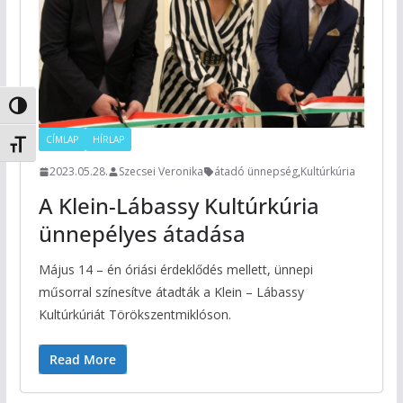
Nagy kontraszt váltása
CÍMLAP
HÍRLAP
Betűméret váltása
2023.05.28.
Szecsei Veronika
átadó ünnepség
,
Kultúrkúria
A Klein-Lábassy Kultúrkúria
ünnepélyes átadása
Május 14 – én óriási érdeklődés mellett, ünnepi
műsorral színesítve átadták a Klein – Lábassy
Kultúrkúriát Törökszentmiklóson.
Read More