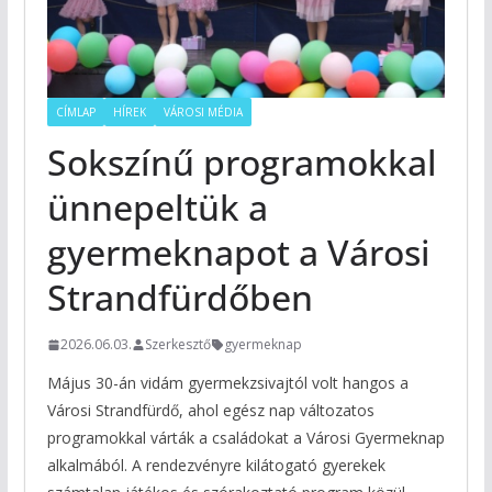
CÍMLAP
HÍREK
VÁROSI MÉDIA
Sokszínű programokkal
ünnepeltük a
gyermeknapot a Városi
Strandfürdőben
2026.06.03.
Szerkesztő
gyermeknap
Május 30-án vidám gyermekzsivajtól volt hangos a
Városi Strandfürdő, ahol egész nap változatos
programokkal várták a családokat a Városi Gyermeknap
alkalmából. A rendezvényre kilátogató gyerekek