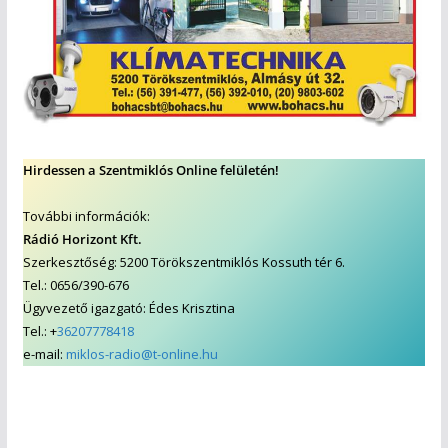
Hirdessen a Szentmiklós Online felületén!
További információk:
Rádió Horizont Kft.
Szerkesztőség: 5200 Törökszentmiklós Kossuth tér 6.
Tel.: 0656/390-676
Ügyvezető igazgató: Édes Krisztina
Tel.: +
36207778418
e-mail:
miklos-radio@t-online.hu