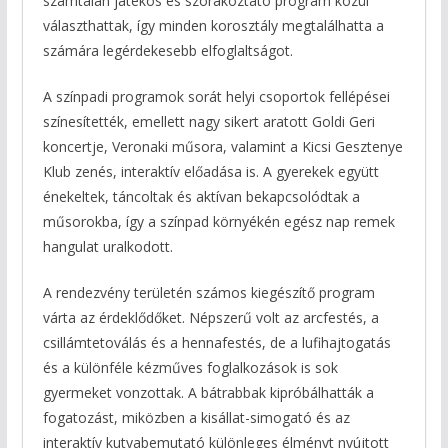
számtalan játékos és szórakoztató program közül
választhattak, így minden korosztály megtalálhatta a
számára legérdekesebb elfoglaltságot.
A színpadi programok sorát helyi csoportok fellépései
színesítették, emellett nagy sikert aratott Goldi Geri
koncertje, Veronaki műsora, valamint a Kicsi Gesztenye
Klub zenés, interaktív előadása is. A gyerekek együtt
énekeltek, táncoltak és aktívan bekapcsolódtak a
műsorokba, így a színpad környékén egész nap remek
hangulat uralkodott.
A rendezvény területén számos kiegészítő program
várta az érdeklődőket. Népszerű volt az arcfestés, a
csillámtetoválás és a hennafestés, de a lufihajtogatás
és a különféle kézműves foglalkozások is sok
gyermeket vonzottak. A bátrabbak kipróbálhatták a
fogatozást, miközben a kisállat-simogató és az
interaktív kutyabemutató különleges élményt nyújtott