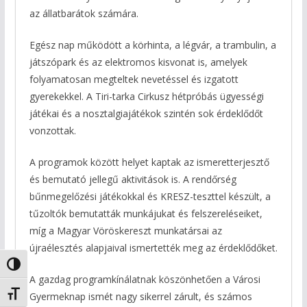
az állatbarátok számára.
Egész nap működött a körhinta, a légvár, a trambulin, a
játszópark és az elektromos kisvonat is, amelyek
folyamatosan megteltek nevetéssel és izgatott
gyerekekkel. A Tiri-tarka Cirkusz hétpróbás ügyességi
játékai és a nosztalgiajátékok szintén sok érdeklődőt
vonzottak.
A programok között helyet kaptak az ismeretterjesztő
és bemutató jellegű aktivitások is. A rendőrség
bűnmegelőzési játékokkal és KRESZ-teszttel készült, a
tűzoltók bemutatták munkájukat és felszereléseiket,
míg a Magyar Vöröskereszt munkatársai az
újraélesztés alapjaival ismertették meg az érdeklődőket.
Nagy kontraszt váltása
A gazdag programkínálatnak köszönhetően a Városi
Betűméret váltása
Gyermeknap ismét nagy sikerrel zárult, és számos