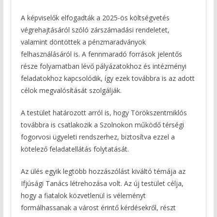
A képviselők elfogadták a 2025-ös költségvetés
végrehajtásáról szóló zárszámadási rendeletet,
valamint döntöttek a pénzmaradványok
felhasználásáról is. A fennmaradó források jelentős
része folyamatban lévő pályázatokhoz és intézményi
feladatokhoz kapcsolódik, így ezek továbbra is az adott
célok megvalósítását szolgálják.
A testület határozott arról is, hogy Törökszentmiklós
továbbra is csatlakozik a Szolnokon működő térségi
fogorvosi ügyeleti rendszerhez, biztosítva ezzel a
kötelező feladatellátás folytatását.
Az ülés egyik legtöbb hozzászólást kiváltó témája az
Ifjúsági Tanács létrehozása volt. Az új testület célja,
hogy a fiatalok közvetlenül is véleményt
formálhassanak a várost érintő kérdésekről, részt