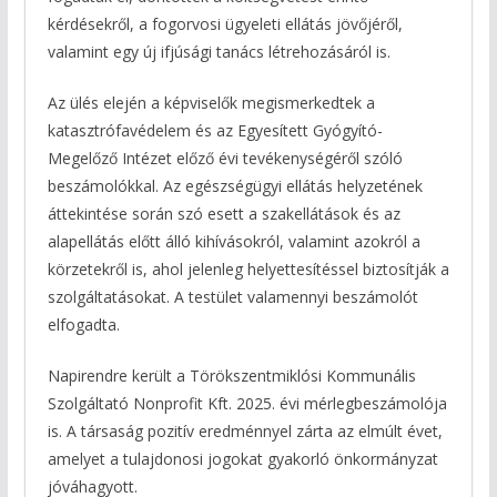
kérdésekről, a fogorvosi ügyeleti ellátás jövőjéről,
valamint egy új ifjúsági tanács létrehozásáról is.
Az ülés elején a képviselők megismerkedtek a
katasztrófavédelem és az Egyesített Gyógyító-
Megelőző Intézet előző évi tevékenységéről szóló
beszámolókkal. Az egészségügyi ellátás helyzetének
áttekintése során szó esett a szakellátások és az
alapellátás előtt álló kihívásokról, valamint azokról a
körzetekről is, ahol jelenleg helyettesítéssel biztosítják a
szolgáltatásokat. A testület valamennyi beszámolót
elfogadta.
Napirendre került a Törökszentmiklósi Kommunális
Szolgáltató Nonprofit Kft. 2025. évi mérlegbeszámolója
is. A társaság pozitív eredménnyel zárta az elmúlt évet,
amelyet a tulajdonosi jogokat gyakorló önkormányzat
jóváhagyott.