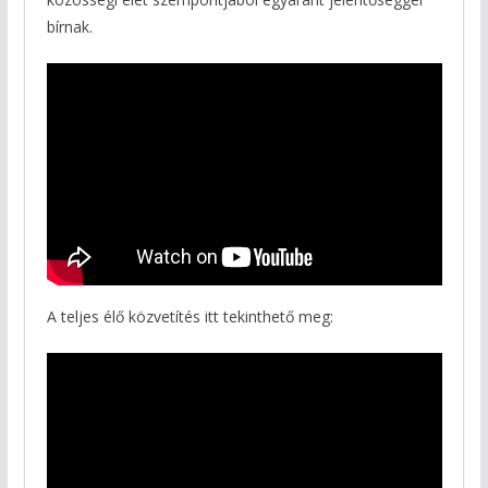
bírnak.
A teljes élő közvetítés itt tekinthető meg: