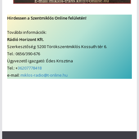
Hirdessen a Szentmiklós Online felületén!
További információk:
Rádió Horizont Kft.
Szerkesztőség: 5200 Törökszentmiklós Kossuth tér 6.
Tel.: 0656/390-676
Ügyvezető igazgató: Édes Krisztina
Tel.: +
36207778418
e-mail:
miklos-radio@t-online.hu