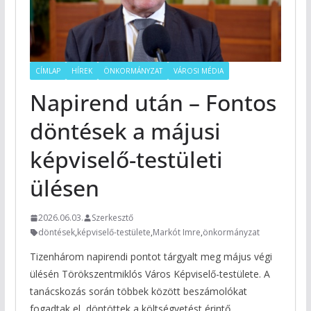
CÍMLAP
HÍREK
ÖNKORMÁNYZAT
VÁROSI MÉDIA
Napirend után – Fontos
döntések a májusi
képviselő-testületi
ülésen
2026.06.03.
Szerkesztő
döntések
,
képviselő-testülete
,
Markót Imre
,
önkormányzat
Tizenhárom napirendi pontot tárgyalt meg május végi
ülésén Törökszentmiklós Város Képviselő-testülete. A
tanácskozás során többek között beszámolókat
fogadtak el, döntöttek a költségvetést érintő