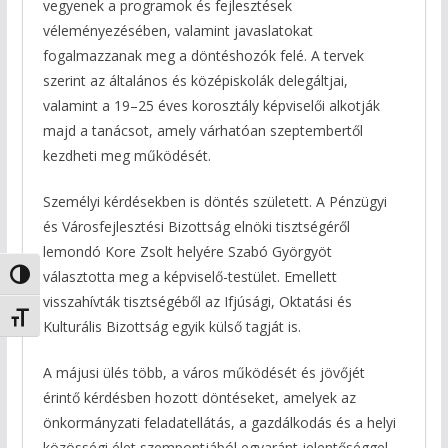
vegyenek a programok és fejlesztések
véleményezésében, valamint javaslatokat
fogalmazzanak meg a döntéshozók felé. A tervek
szerint az általános és középiskolák delegáltjai,
valamint a 19–25 éves korosztály képviselői alkotják
majd a tanácsot, amely várhatóan szeptembertől
kezdheti meg működését.
Személyi kérdésekben is döntés született. A Pénzügyi
és Városfejlesztési Bizottság elnöki tisztségéről
lemondó Kore Zsolt helyére Szabó Györgyöt
választotta meg a képviselő-testület. Emellett
Nagy kontraszt váltása
visszahívták tisztségéből az Ifjúsági, Oktatási és
Betűméret váltása
Kulturális Bizottság egyik külső tagját is.
A májusi ülés több, a város működését és jövőjét
érintő kérdésben hozott döntéseket, amelyek az
önkormányzati feladatellátás, a gazdálkodás és a helyi
közösségi élet szempontjából egyaránt jelentőséggel