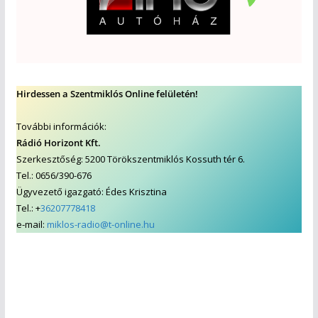
Hirdessen a Szentmiklós Online felületén!
További információk:
Rádió Horizont Kft.
Szerkesztőség: 5200 Törökszentmiklós Kossuth tér 6.
Tel.: 0656/390-676
Ügyvezető igazgató: Édes Krisztina
Tel.: +
36207778418
e-mail:
miklos-radio@t-online.hu