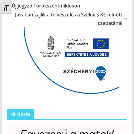
Új jegyző Törökszentmiklóson
Betűméret váltása
Javában zajlik a felkészülés a Székács KE felnőtt
csapatánál
Hirdetés