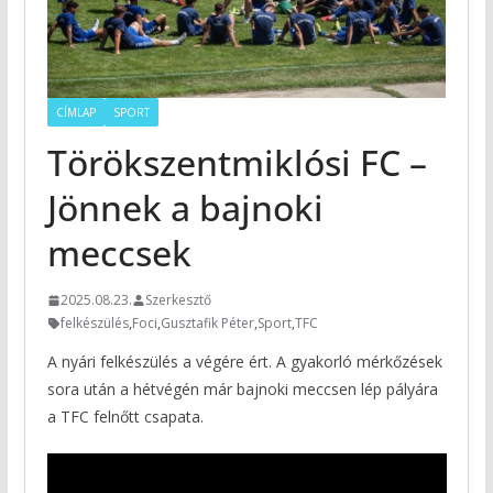
CÍMLAP
SPORT
Törökszentmiklósi FC –
Jönnek a bajnoki
meccsek
2025.08.23.
Szerkesztő
felkészülés
,
Foci
,
Gusztafik Péter
,
Sport
,
TFC
A nyári felkészülés a végére ért. A gyakorló mérkőzések
sora után a hétvégén már bajnoki meccsen lép pályára
a TFC felnőtt csapata.