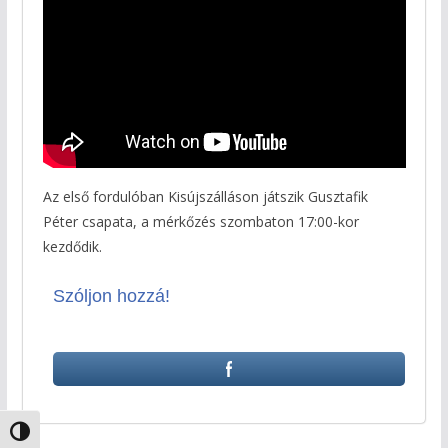
Az első fordulóban Kisújszálláson játszik Gusztafik
Péter csapata, a mérkőzés szombaton 17:00-kor
kezdődik.
Szóljon hozzá!
Nagy kontraszt váltása