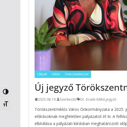
CÍMLAP
HÍREK
ÖNKORMÁNYZAT
Új jegyző Törökszent
Nagy kontraszt váltása
2025.08.19.
Szerkesztő
Dr. Ecseki Ildikó
,
jegyző
Betűméret váltása
Törökszentmiklós Város Önkormányzata a 2025. júl
előírásoknak megfelelően pályázatot írt ki. A felh
elbírálása a pályázati kiírásban meghatározott id