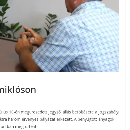
miklóson
ius 10-én megüresedett jegyzői állás betöltésére a jogszabályi
ívásra három érvényes pályázat érkezett. A benyújtott anyagok
őpontban megtörtént.