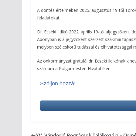
A döntés értelmében 2025. augusztus 19-től Törö
feladatokat.
Dr. Ecseki Ildikó 2022. április 19-től aljegyzőké
Abonyban is aljegyzőként szerzett szakmai tapaszt
melyben széleskörű tudással és elhivatottsággal r
Az önkormányzat gratulál dr. Ecseki Ildikónak k
számára a Polgármesteri Hivatal élén.
Szóljon hozzá!
XV. Vándorló Bográcsok Találkozója – Örm