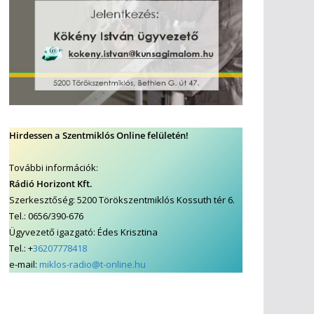
Hirdessen a Szentmiklós Online felületén!
További információk:
Rádió Horizont Kft.
Szerkesztőség: 5200 Törökszentmiklós Kossuth tér 6.
Tel.: 0656/390-676
Ügyvezető igazgató: Édes Krisztina
Tel.: +
36207778418
e-mail:
miklos-radio@t-online.hu