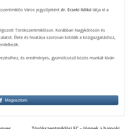
kszentmiklós Város jegyzőjeként
dr. Ecseki Ildikó
látja el a
nt dolgozott Törökszentmiklóson. Korábban Nagykőrösön és
alatot. Élete és hivatása szorosan kötődik a közigazgatáshoz,
endelkezik.
inevezéséhez, és eredményes, gyümölcsöző közös munkát kíván
Megosztom
ényes
Törökszentmiklósi FC – Jönnek a bajnoki