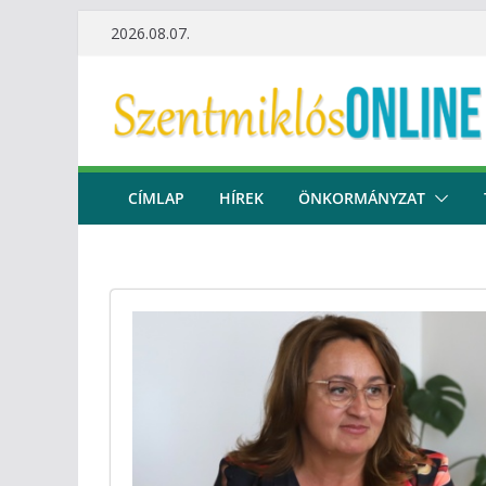
Skip
2026.08.07.
to
content
CÍMLAP
HÍREK
ÖNKORMÁNYZAT