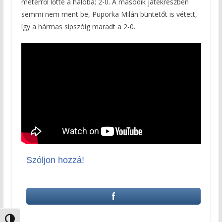
méterről lőtte a hálóba; 2-0. A második játékrészben
semmi nem ment be, Puporka Milán büntetőt is vétett,
így a hármas sípszóig maradt a 2-0.
Szóljon hozzá!
Nagy kontraszt váltása