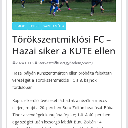
CÍMLAP
SPORT
VÁROSI MÉDIA
Törökszentmiklósi FC –
Hazai siker a KUTE ellen
2024.10.18.
Szerkesztő
Foci
,
győzelem
,
Sport
,
TFC
Hazai pályán Kunszentmárton ellen próbálta feledtetni
vereségét a Törökszentmiklósi FC a 8. bajnoki
fordulóban.
Kaput elkerülő lövéseket láthattak a nézők a meccs
elején, majd a 20. percben Buru Zoltán beadását Bába
Tibor a vendégek kapujába fejelte; 1-0. A 40. percben
egy szöglet után lecsorgó labdát Buru Zoltán 14