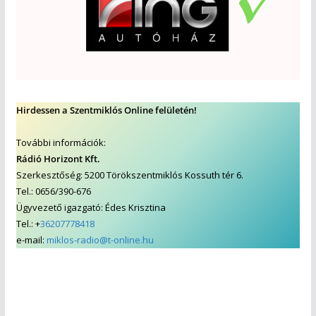
Hirdessen a Szentmiklós Online felületén!
További információk:
Rádió Horizont Kft.
Szerkesztőség: 5200 Törökszentmiklós Kossuth tér 6.
Tel.: 0656/390-676
Ügyvezető igazgató: Édes Krisztina
Tel.: +
36207778418
e-mail:
miklos-radio@t-online.hu