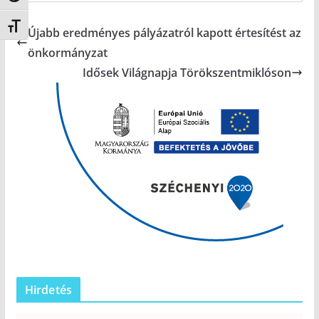
Betűméret váltása
Újabb eredményes pályázatról kapott értesítést az
önkormányzat
Idősek Világnapja Törökszentmiklóson
Hirdetés