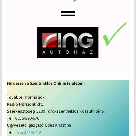
Hirdessen a Szentmiklós Online felületén!
További információk:
Rádió Horizont Kft.
Szerkesztőség: 5200 Törökszentmiklós Kossuth tér 6.
Tel.: 0656/390-676
Ügyvezető igazgató: Édes Krisztina
Tel.: +
36207778418