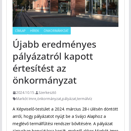
CÍMLAP
HÍREK
ÖNKORMÁNYZAT
Újabb eredményes
pályázatról kapott
értesítést az
önkormányzat
2024.10.15.
Szerkesztő
Markót Imre
,
önkormányzat
,
pályázat
,
termálvíz
A Képviselő-testület a 2024. március 28-i ülésén döntött
arról, hogy pályázatot nyújt be a Svájci Alaphoz a
meglévő termálfűtési rendszer bővítésére. A pályázat
júniusban benyújtásra került, melyről akkor Markót Imre