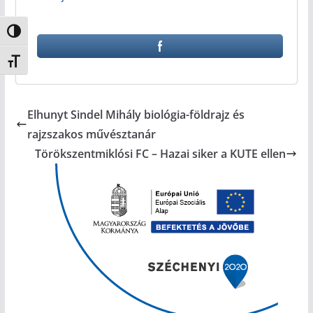
Nagy kontraszt váltása
Betűméret váltása
Elhunyt Sindel Mihály biológia-földrajz és
rajzszakos művésztanár
Törökszentmiklósi FC – Hazai siker a KUTE ellen