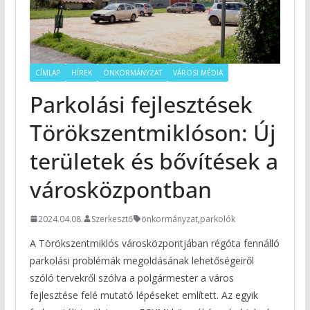
CÍMLAP
HÍREK
ÖNKORMÁNYZAT
VÁROSI MÉDIA
Parkolási fejlesztések
Törökszentmiklóson: Új
területek és bővítések a
városközpontban
2024.04.08.
Szerkesztő
önkormányzat
,
parkolók
A Törökszentmiklós városközpontjában régóta fennálló
parkolási problémák megoldásának lehetőségeiről
szóló tervekről szólva a polgármester a város
fejlesztése felé mutató lépéseket említett. Az egyik