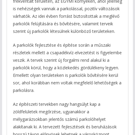
frekventált területen, az EGYMI környékén, ahol jelenleg
is nehézségek vannak a parkolással, pozitív változások
várhatók. Az idei évben forrást biztosítottak a meglévő
parkolók felújítására és bővítésére, valamint terveik
szerint új parkolók létesülnek különböző területeken.
A parkolók fejlesztése és építése során a műszaki
részletek mellett a csapadékvíz-elvezetést is figyelembe
veszik. A tervek szerint új forgalmi rend alakul ki a
parkolók körül, hogy a közlekedés gördülékeny legyen.
Emellett olyan területeken is parkolók bővítésére kerül
sor, ahol korábban nem voltak megfelelő lehetőségek a
parkolásra.
Az építészeti tervekben nagy hangsúlyt kap a
zöldfelületek megőrzése, ugyanakkor a
mélygarázsokban jelentős számú parkolóhelyet
alakítanak ki. A tervezett fejlesztések és beruházások
hosszú távon előnyösek lehetnek a városközpont