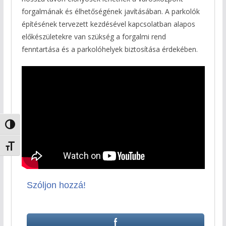
forgalmának és élhetőségének javításában. A parkolók
építésének tervezett kezdésével kapcsolatban alapos
előkészületekre van szükség a forgalmi rend
fenntartása és a parkolóhelyek biztosítása érdekében.
Nagy kontraszt váltása
Betűméret váltása
Szóljon hozzá!