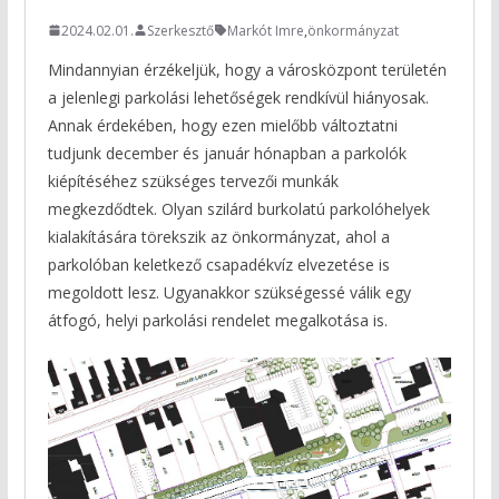
2024.02.01.
Szerkesztő
Markót Imre
,
önkormányzat
Mindannyian érzékeljük, hogy a városközpont területén
a jelenlegi parkolási lehetőségek rendkívül hiányosak.
Annak érdekében, hogy ezen mielőbb változtatni
tudjunk december és január hónapban a parkolók
kiépítéséhez szükséges tervezői munkák
megkezdődtek. Olyan szilárd burkolatú parkolóhelyek
kialakítására törekszik az önkormányzat, ahol a
parkolóban keletkező csapadékvíz elvezetése is
megoldott lesz. Ugyanakkor
szükségessé válik egy
átfogó, helyi parkolási rendelet megalkotása is.