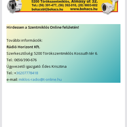
Hirdessen a Szentmiklós Online felületén!
További információk:
Rádió Horizont Kft.
Szerkesztőség: 5200 Törökszentmiklós Kossuth tér 6.
Tel.: 0656/390-676
Ügyvezető igazgató: Édes Krisztina
Tel.: +
36207778418
e-mail:
miklos-radio@t-online.hu