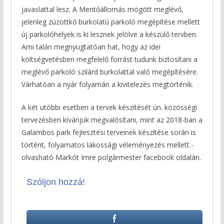
javaslattal lesz. A Mentőállomás mögött meglévő,
jelenleg zúzottkő burkolatú parkoló megépítése mellett
új parkolóhelyek is ki lesznek jelölve a készülő tervben.
Ami talán megnyugtatóan hat, hogy az idei
költségvetésben megfelelő forrást tudunk biztosítani a
meglévő parkoló szilárd burkolattal való megépítésére.
Várhatóan a nyár folyamán a kivitelezés megtörténik.
A két utóbbi esetben a tervek készítését ún. közösségi
tervezésben kívánjuk megvalósítani, mint az 2018-ban a
Galambos park fejlesztési terveinek készítése során is
történt, folyamatos lakossági véleményezés mellett.-
olvasható Markót Imre polgármester facebook oldalán.
Szóljon hozzá!