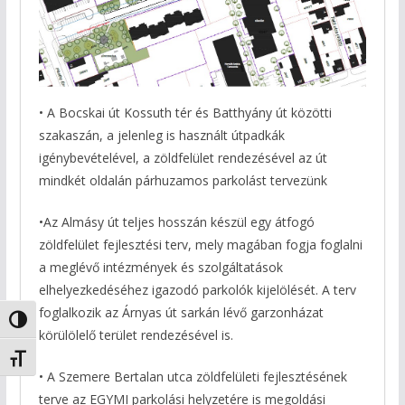
• A Bocskai út Kossuth tér és Batthyány út közötti
szakaszán, a jelenleg is használt útpadkák
igénybevételével, a zöldfelület rendezésével az út
mindkét oldalán párhuzamos parkolást tervezünk
•Az Almásy út teljes hosszán készül egy átfogó
zöldfelület fejlesztési terv, mely magában fogja foglalni
a meglévő intézmények és szolgáltatások
elhelyezkedéséhez igazodó parkolók kijelölését. A terv
foglalkozik az Árnyas út sarkán lévő garzonházat
Nagy kontraszt váltása
körülölelő terület rendezésével is.
Betűméret váltása
• A Szemere Bertalan utca zöldfelületi fejlesztésének
terve az EGYMI parkolási helyzetére is megoldási