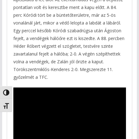
pontatlan volt és keresztbe ment a kapu előtt. A 84.
perc Kóródi tört be a büntetőterületre, már az 5-ös
vonalánál járt, mikor a védő lelopta a labdát a lábáról.
Egy perccel később Kóródi szabadrúgsa után Ágoston
fejelt, a vendégek hálóőre ezt is kiszedte. A 88. percben
Héder Róbert végzett el szögletet, testvére szinte
zavartalanul fejelt a hálóba; 2-0. A végén szépíthettek
volna a vendégek, de Zalán jól őrizte a kaput.
Törökszentmiklós-Kenderes 2-0. Megszerezte 11.
győzelmét a TFC.
Nagy kontraszt váltása
Betűméret váltása