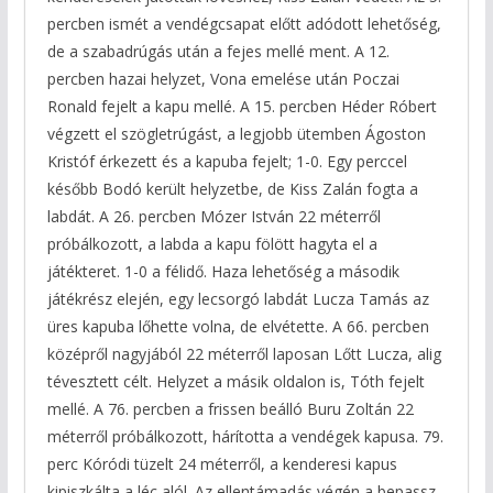
percben ismét a vendégcsapat előtt adódott lehetőség,
de a szabadrúgás után a fejes mellé ment. A 12.
percben hazai helyzet, Vona emelése után Poczai
Ronald fejelt a kapu mellé. A 15. percben Héder Róbert
végzett el szögletrúgást, a legjobb ütemben Ágoston
Kristóf érkezett és a kapuba fejelt; 1-0. Egy perccel
később Bodó került helyzetbe, de Kiss Zalán fogta a
labdát. A 26. percben Mózer István 22 méterről
próbálkozott, a labda a kapu fölött hagyta el a
játékteret. 1-0 a félidő. Haza lehetőség a második
játékrész elején, egy lecsorgó labdát Lucza Tamás az
üres kapuba lőhette volna, de elvétette. A 66. percben
középről nagyjából 22 méterről laposan Lőtt Lucza, alig
tévesztett célt. Helyzet a másik oldalon is, Tóth fejelt
mellé. A 76. percben a frissen beálló Buru Zoltán 22
méterről próbálkozott, hárította a vendégek kapusa. 79.
perc Kóródi tüzelt 24 méterről, a kenderesi kapus
kipiszkálta a léc alól. Az ellentámadás végén a bepassz