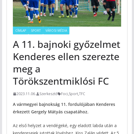
CÍMLAP
SPORT
VÁROSI MÉDIA
A 11. bajnoki győzelmet
Kenderes ellen szerezte
meg a
Törökszentmiklósi FC
2023.11.06.
Szerkesztő
Foci
,
Sport
,
TFC
A vármegyei bajnokság 11. fordulójában Kenderes
érkezett Gergely Mátyás csapatához.
Az első helyzet a vendégeké, egy eladott labda után a
kendereseiek jutottak lövéshez, Kiss Zalán védett. Az 5.