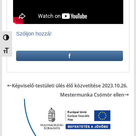
Szóljon hozzá!
Nagy kontraszt váltása
Betűméret váltása
Képviselő-testületi ülés élő közvetítése 2023.10.26.
Mestermunka Csömör ellen