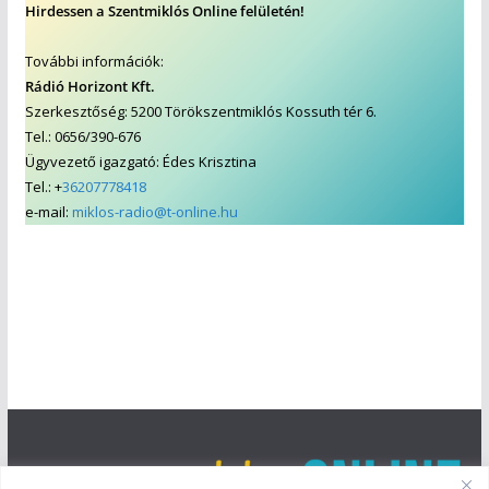
Hirdessen a Szentmiklós Online felületén!
További információk:
Rádió Horizont Kft.
Szerkesztőség: 5200 Törökszentmiklós Kossuth tér 6.
Tel.: 0656/390-676
Ügyvezető igazgató: Édes Krisztina
Tel.: +
36207778418
e-mail:
miklos-radio@t-online.hu