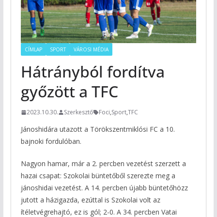
CÍMLAP
SPORT
VÁROSI MÉDIA
Hátrányból fordítva
győzött a TFC
2023.10.30.
Szerkesztő
Foci
,
Sport
,
TFC
Jánoshidára utazott a Törökszentmiklósi FC a 10.
bajnoki fordulóban.
Nagyon hamar, már a 2. percben vezetést szerzett a
hazai csapat: Szokolai büntetőből szerezte meg a
jánoshidai vezetést. A 14. percben újabb büntetőhözz
jutott a házigazda, ezúttal is Szokolai volt az
ítéletvégrehajtó, ez is gól; 2-0. A 34. percben Vatai