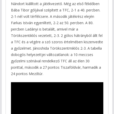
Nándort kiállított a játékvezető. Még az első félidőben
Bába Tibor góljával szépített a TFC, 2-1 a 40. percben.
2-1-nél volt térfélcsere. A második játékrész elején
Farkas István egyenlített, 2-2 az 50. percben. A 80.
percben Ladányi is betalált, amivel már a
Törökszentiklós vezetett, 2-3. 2 gólos hátrányból állt fel
a TFC és a végére a szó szoros értelmében kiszenvedte
a győzelmet. Jánoshida Törökszentmiklós 2-3. A tabella
dobogós helyezettjei változatlanok: a 10 meccses
győzelmi szériával rendelkező TFC áll az élen 30
ponttal, második a 27 pontos Tiszaföldvár, harmadik a
24 pontos Mezőtúr.