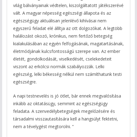
világ bálványainak védtelen, kiszolgáltatott játékszerévé
vált. A magyar népesség egészségi állapota és az
egészségügy aktuálisan jelenlévő kihívásai nem
egyszerű feladat elé állítja az ott dolgozókat. A legtöbb
halálozást okozó, krónikus, nem fertőző betegség
kialakulásában az egyén felfogásának, magatartásának,
életmódjának kulcsfontosságú szerepe van. Az ember
életét, gondolkodását, viselkedését, cselekedeteit
viszont az erkölcsi normák szabályozzák. Lelki
egészség, lelki békesség nélkül nem számíthatunk testi
egészségre.
A napi testnevelés is jó ötlet, bár ennek megvalósítása
inkább az oktatásügy, semmint az egészségügy
feladata. A szenvedélybetegségek megelőzésére és
társadalmi visszautasítására kell a hangsúlyt fektetni,
nem a tévelygést megtorolni. ”