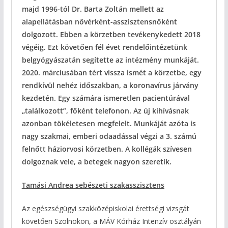
majd 1996-tól Dr. Barta Zoltán mellett az
alapellátásban nővérként-asszisztensnőként
dolgozott. Ebben a körzetben tevékenykedett 2018
végéig. Ezt követően fél évet rendelőintézetünk
belgyógyászatán segítette az intézmény munkáját.
2020. márciusában tért vissza ismét a körzetbe, egy
rendkívül nehéz időszakban, a koronavírus járvány
kezdetén. Egy számára ismeretlen pacientúrával
„találkozott”, főként telefonon. Az új kihívásnak
azonban tökéletesen megfelelt. Munkáját azóta is
nagy szakmai, emberi odaadással végzi a 3. számú
felnőtt háziorvosi körzetben. A kollégák szívesen
dolgoznak vele, a betegek nagyon szeretik.
Tamási Andrea sebészeti szakasszisztens
Az egészségügyi szakközépiskolai érettségi vizsgát
követően Szolnokon, a MÁV Kórház Intenzív osztályán