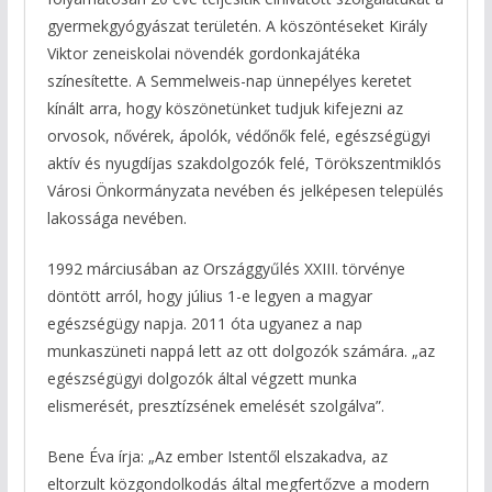
gyermekgyógyászat területén. A köszöntéseket Király
Viktor zeneiskolai növendék gordonkajátéka
színesítette. A Semmelweis-nap ünnepélyes keretet
kínált arra, hogy köszönetünket tudjuk kifejezni az
orvosok, nővérek, ápolók, védőnők felé, egészségügyi
aktív és nyugdíjas szakdolgozók felé, Törökszentmiklós
Városi Önkormányzata nevében és jelképesen település
lakossága nevében.
1992 márciusában az Országgyűlés XXIII. törvénye
döntött arról, hogy július 1-e legyen a magyar
egészségügy napja. 2011 óta ugyanez a nap
munkaszüneti nappá lett az ott dolgozók számára. „az
egészségügyi dolgozók által végzett munka
elismerését, presztízsének emelését szolgálva”.
Bene Éva írja: „Az ember Istentől elszakadva, az
eltorzult közgondolkodás által megfertőzve a modern