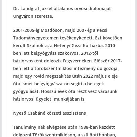
Dr. Landgraf József általános orvosi diplomáját
Ungváron szerezte.
2001-2005-ig Mosdóson, majd 2007-ig a Pécsi
Tudományegyetemen tevékenykedett. Ezt követően
került Szolnokra, a Hetényi Géza Kórházba. 2010-
ben lett belgyógyász szakorvos. 2012-től
háziorvosként dolgozik Fegyverneken. Először 2017-
ben lett a törökszentmiklósi intézmény dolgozója,
majd egy rövid megszakítás után 2022 május eleje
óta ismét belgyógyászaton segíti a betegek
gyógyulását. Hosszú évek óta részt vesz városunk
háziorvosi ügyeleti munkájában is.
Nyeső Csabáné körzeti asszisztens
Tanulmányinak elvégzése után 1988-ban kezdett
dolgozni Törökszentmiklóson, a szülőotthonban,