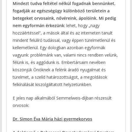
Mindezt tudva feltétel nélkül fogadnak bennünket,
fogadják az egészségügy különböző területein a
betegeket orvosaink, nővéreink, ápolóink. Mi pedig
nem egyformán érkezünk
: lehet, hogy „nagy
hozzáértéssel”, a mások által és az interneten tanult
mindent felülíró tudással, vagy éppen türelmetlenül és
kellemetlenül. Egy dologban azonban egyformák
vagyunk: problémánk van, valami nincs rendben velünk,
félünk is, és aggódunk is. Embertársaim nevében
köszönjük Önöknek a felénk áradó nyugalmat és
türelmet, a szelíd határozottságot, a megoldások
felkínálását kiszolgáltatott helyzetünkben.
E jeles nap alkalmából Semmelweis-díjban részesült
orvosok:
Dr. Simon Éva Mária házi gyermekorvos