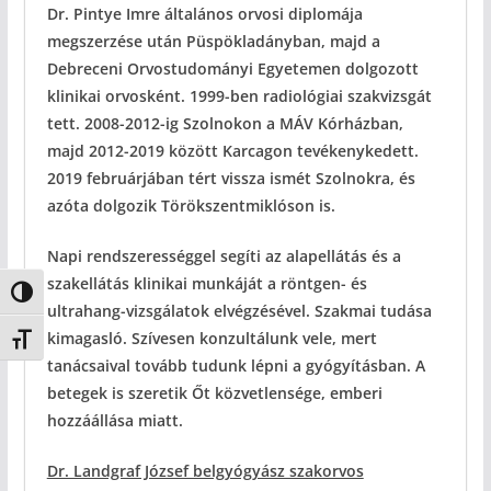
Dr. Pintye Imre általános orvosi diplomája
megszerzése után Püspökladányban, majd a
Debreceni Orvostudományi Egyetemen dolgozott
klinikai orvosként. 1999-ben radiológiai szakvizsgát
tett. 2008-2012-ig Szolnokon a MÁV Kórházban,
majd 2012-2019 között Karcagon tevékenykedett.
2019 februárjában tért vissza ismét Szolnokra, és
azóta dolgozik Törökszentmiklóson is.
Napi rendszerességgel segíti az alapellátás és a
szakellátás klinikai munkáját a röntgen- és
Nagy kontraszt váltása
ultrahang-vizsgálatok elvégzésével. Szakmai tudása
kimagasló. Szívesen konzultálunk vele, mert
Betűméret váltása
tanácsaival tovább tudunk lépni a gyógyításban. A
betegek is szeretik Őt közvetlensége, emberi
hozzáállása miatt.
Dr. Landgraf József belgyógyász szakorvos