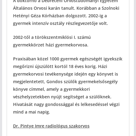
A doktornő a Debreceni Orvostudományi Egyetem
Általános Orvosi karán tanult. Korábban a Szolnoki
Hetényi Géza Kórházban dolgozott. 2002-ig a
gyermek intenzív osztály részlegvezetője volt.
2002-től a törökszentmiklósi I. számú
gyermekkörzet házi gyermekorvosa.
Praxisában közel 1000 gyermek egészségét igyekszik
megőrizni újszülött kortól 18 éves korig. Házi
gyermekorvosi tevékenysége idején egy könyvet is
megjelentetett, Gondos szülők gyermekelsősegély
könyve címmel, amely a gyermekkori
vészhelyzetekben nyújt segítséget a szülőknek.
Hivatását nagy gondossággal és lelkesedéssel végzi
mind a mai napig.
Dr. Pintye Imre radiológus szakorvos