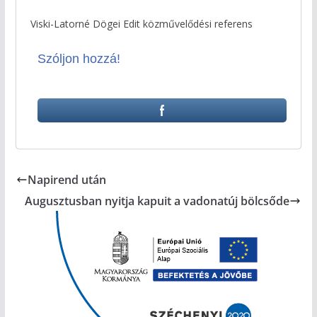
Viski-Latorné Dögei Edit közművelődési referens
Szóljon hozzá!
Napirend után
Augusztusban nyitja kapuit a vadonatúj bölcsőde