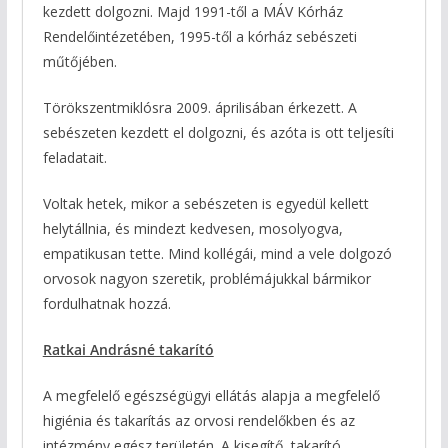
kezdett dolgozni. Majd 1991-től a MÁV Kórház
Rendelőintézetében, 1995-től a kórház sebészeti
műtőjében.
Törökszentmiklósra 2009. áprilisában érkezett. A
sebészeten kezdett el dolgozni, és azóta is ott teljesíti
feladatait.
Voltak hetek, mikor a sebészeten is egyedül kellett
helytállnia, és mindezt kedvesen, mosolyogva,
empatikusan tette. Mind kollégái, mind a vele dolgozó
orvosok nagyon szeretik, problémájukkal bármikor
fordulhatnak hozzá.
Ratkai Andrásné takarító
A megfelelő egészségügyi ellátás alapja a megfelelő
higiénia és takarítás az orvosi rendelőkben és az
intézmény egész területén. A kisegítő, takarító