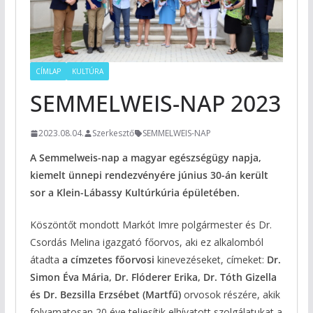
CÍMLAP
KULTÚRA
SEMMELWEIS-NAP 2023
2023.08.04.
Szerkesztő
SEMMELWEIS-NAP
A Semmelweis-nap a magyar egészségügy napja,
kiemelt ünnepi rendezvényére június 30-án került
sor a Klein-Lábassy Kultúrkúria épületében.
Köszöntőt mondott Markót Imre polgármester és Dr.
Csordás Melina igazgató főorvos, aki ez alkalomból
átadta
a címzetes főorvosi
kinevezéseket, címeket:
Dr.
Simon Éva Mária, Dr. Flóderer Erika, Dr. Tóth Gizella
és Dr. Bezsilla Erzsébet (Martfű)
orvosok részére, akik
folyamatosan 20 éve teljesítik elhívatott szolgálatukat a