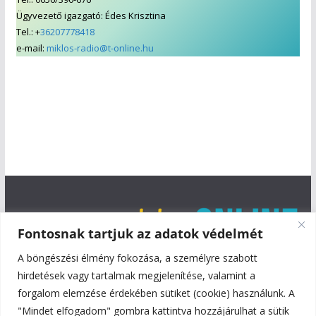
Ügyvezető igazgató: Édes Krisztina
Tel.: +
36207778418
e-mail:
miklos-radio@t-online.hu
Fontosnak tartjuk az adatok védelmét
A böngészési élmény fokozása, a személyre szabott
hirdetések vagy tartalmak megjelenítése, valamint a
forgalom elemzése érdekében sütiket (cookie) használunk. A
"Mindet elfogadom" gombra kattintva hozzájárulhat a sütik