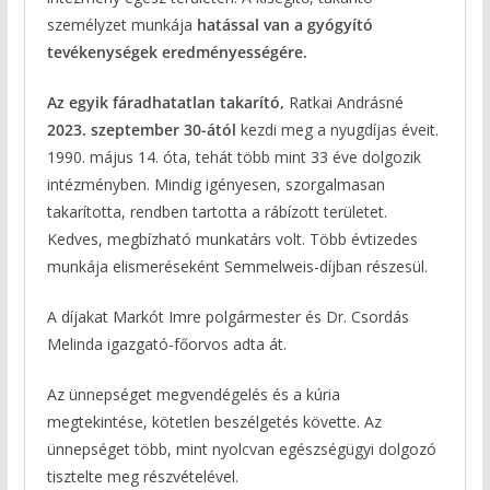
személyzet munkája
hatással van a gyógyító
tevékenységek eredményességére.
Az egyik fáradhatatlan takarító,
Ratkai Andrásné
2023. szeptember 30-ától
kezdi meg a nyugdíjas éveit.
1990. május 14. óta, tehát több mint 33 éve dolgozik
intézményben. Mindig igényesen, szorgalmasan
takarította, rendben tartotta a rábízott területet.
Kedves, megbízható munkatárs volt. Több évtizedes
munkája elismeréseként Semmelweis-díjban részesül.
A díjakat Markót Imre polgármester és Dr. Csordás
Melinda igazgató-főorvos adta át.
Az ünnepséget megvendégelés és a kúria
megtekintése, kötetlen beszélgetés követte. Az
ünnepséget több, mint nyolcvan egészségügyi dolgozó
tisztelte meg részvételével.