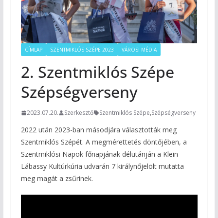
CÍMLAP
SZENTMIKLÓS SZÉPE 2023
VÁROSI MÉDIA
2. Szentmiklós Szépe
Szépségverseny
2023.07.20.
Szerkesztő
Szentmiklós Szépe
,
Szépségverseny
2022 után 2023-ban másodjára választották meg
Szentmiklós Szépét. A megmérettetés döntőjében, a
Szentmiklósi Napok főnapjának délutánján a Klein-
Lábassy Kultúrkúria udvarán 7 királynőjelölt mutatta
meg magát a zsűrinek.