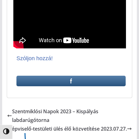
Szóljon hozzá!
Szentmiklósi Napok 2023 – Kispályás
labdarúgótorna
Képviselő-testületi ülés élő közvetítése 2023.07.27.
Nagy kontraszt váltása