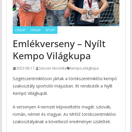
CÍMLAP
HÍRLAP
SPORT
Emlékverseny – Nyílt
Kempo Világkupa
2023.06.17.
Szecsei Veronika
kempo
,
világkupa
Szigetszentmiklóson jártak a törökszentmiklósi kempó
szakosztály sportolói májusban. Itt rendezték a Nyílt
Kempó Világkupát.
A versenyen 4 nemzet képviseltette magát: szlovák,
román, német és magyar. Az MHSE törökszentmiklósi
szakosztályának a következő eredményei születtek: