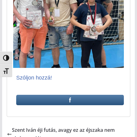
Nagy kontraszt váltása
Betűméret váltása
Szóljon hozzá!
Szent Iván éji futás, avagy ez az éjszaka nem