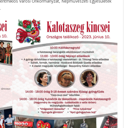
szentmiklós Városi Önkormányzat, Népművészeti Egyesületek
.