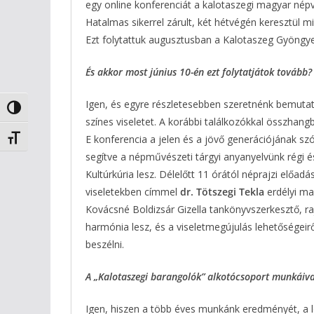
egy online konferenciát a kalotaszegi magyar né
Hatalmas sikerrel zárult, két hétvégén keresztül m
Ezt folytattuk augusztusban a Kalotaszeg Gyöngye
És akkor most június 10-én ezt folytatjátok tovább?
Igen, és egyre részletesebben szeretnénk bemutat
Nagy kontraszt váltása
színes viseletet. A korábbi találkozókkal összhan
E konferencia a jelen és a jövő generációjának s
Betűméret váltása
segítve a népművészeti tárgyi anyanyelvünk régi 
Kultúrkúria lesz. Délelőtt 11 órától néprajzi előad
viseletekben címmel
dr. Tötszegi Tekla
erdélyi ma
Kovácsné Boldizsár Gizella tankönyvszerkesztő, raj
harmónia lesz, és a viseletmegújulás lehetőségeir
beszélni.
A „Kalotaszegi barangolók” alkotócsoport munkáiv
Igen, hiszen a több éves munkánk eredményét, a le