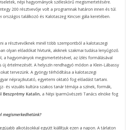
pviseletek, népi hagyományok széleskörű megismertetésére.
integy 200 résztvevője volt a programnak határon innen és túl.
i országos találkozó és Kalotaszeg Kincsei gála keretében.
ni a résztvevőknek minél több szempontból a kalotaszegi
gban olyan előadókat hívtunk, akiknek szakmai tudása lenyűgöző.
zól, a hagyományok megismertetésével, az ízlés formálásával
és új értelmezését. A helyszín rendhagyó módon a Klein-Lábassy
ásokat tervezünk. A gyöngy térhódítása a kalotaszegi
gyar néprajzkutató, egyetemi oktató fog előadást tartani.
z- és vizuális kultúra szakos tanár témája a színek, formák,
ől
Beszprémy Katalin,
a Népi Iparművészeti Tanács elnöke fog
al megismerkedhetünk?
gújabb alkotásokkal együtt kiállítjuk ezen a napon. A tárlaton