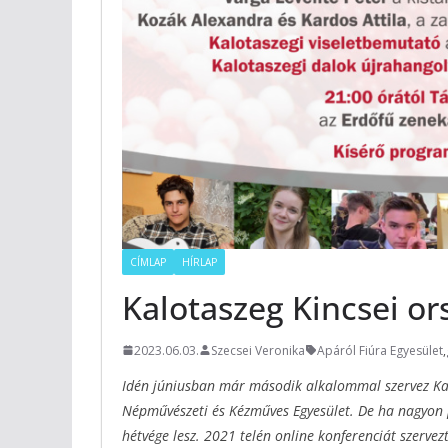
CÍMLAP
HÍRLAP
Kalotaszeg Kincsei or
2023.06.03.
Szecsei Veronika
Apáról Fiúra Egyesület
,
Idén júniusban már második alkalommal szervez Kal
Népművészeti és Kézműves Egyesület. De ha nagyon
hétvége lesz. 2021 telén online konferenciát szerve