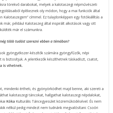
ásra törekvő darabokat, melyek a kalotaszegi népművészeti
egoldásaiból építkeznek oly módon, hogy a mai funkciók által
z én Kalotaszegem” címmel. Ez tulajdonképpen egy fotókiállítás a
k már, például Kalotaszeg által inspirált alkotások vagy ott
 küldték már el számunkra.
g még több tudást szerezni ebben a témában?
sok gyöngyékszer-készítők számára gyöngyfűzők, népi
is biztosítjuk. A jelentkezők készíthetnek táskadíszt, csatot,
a is vihetnek.
, mindenki értheti, és gyönyörködhet majd benne, aki szereti a
áthat kalotaszegi táncokat, hallgathat kalotaszegi népdalokat,
ókai
Kóka
Kulturális Táncegyesület közreműködésével. És nem
Akik nélkül pedig mindezt nem tudnánk megvalósítani: Csoóri