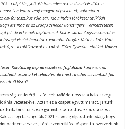
tők, a népi tárgyalkotó iparművészek, a viseletkészítők, a
l most is a kalotaszegi magyar népviseletek, valamint a
e egy fantasztikus gála zár. Ide minden törökszentmiklósit
Balogh Melinda és az Erdőfű zenekar koncertjére. Természetesen
ajd fel, de érkeznek néptáncosok Kistarcsáról, Zagyvarékasról és
otaszegi viselet-bemutató, valamint Forgács Kata és Száz Máté
ltak újra. A találkozóról az Apáról Fiúra Egyesület elnökét
Molnár
iklóson Kalotaszeg népművészetével foglalkozó konferencia,
csolódik össze a két település, de most röviden elevenítsük fel.
ökszentmiklósra?
ország területéről 12 fő verbuválódott össze a kalotaszegi
zidónia
vezetésével. Aztán ez a csapat együtt maradt. Jártunk
attunk, tanultunk, és egymást is tanítottuk, és azóta is ezt
Kalotaszegi barangolók. 2021-re pedig eljutottunk odáig, hogy
nt partnerszervezet, törökszentmiklósi központtal szerveztünk