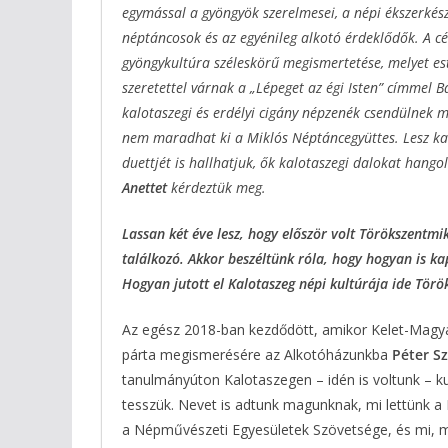
egymással a gyöngyök szerelmesei, a népi ékszerkészí
néptáncosok és az egyénileg alkotó érdeklődők. A cé
gyöngykultúra széleskörű megismertetése, melyet est
szeretettel várnak a „Lépeget az égi Isten” címmel 
kalotaszegi és erdélyi cigány népzenék csendülnek m
nem maradhat ki a Miklós Néptáncegyüttes. Lesz kal
duettjét is hallhatjuk, ők kalotaszegi dalokat hango
Anettet
kérdeztük meg.
Lassan két éve lesz, hogy először volt Törökszentm
találkozó. Akkor beszéltünk róla, hogy hogyan is kap
Hogyan jutott el Kalotaszeg népi kultúrája ide Tör
Az egész 2018-ban kezdődött, amikor Kelet-Magyar
párta megismerésére az Alkotóházunkba
Péter S
tanulmányúton Kalotaszegen – idén is voltunk – kut
tesszük. Nevet is adtunk magunknak, mi lettünk a 
a Népművészeti Egyesületek Szövetsége, és mi, mi