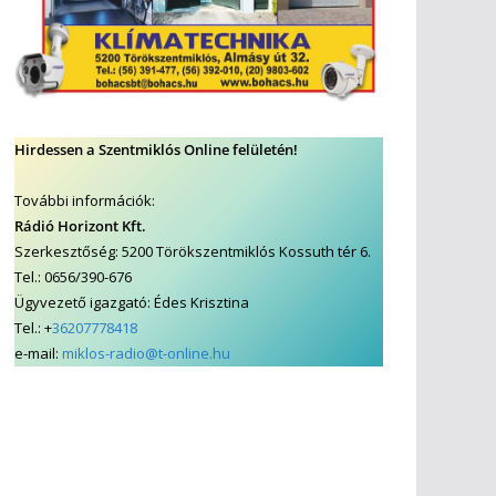
Hirdessen a Szentmiklós Online felületén!
További információk:
Rádió Horizont Kft.
Szerkesztőség: 5200 Törökszentmiklós Kossuth tér 6.
Tel.: 0656/390-676
Ügyvezető igazgató: Édes Krisztina
Tel.: +
36207778418
e-mail:
miklos-radio@t-online.hu