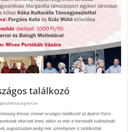
szágos találkozó
gála
,
Kalotaszeg kincsei
otaszeg Kincsei címmel országos találkozót az Apáról Fiúra
 pontosak akarunk lenni, akkor ez már a harmadik tudásátadó
ztek, augusztusban pedig már személyesen is találkoztak