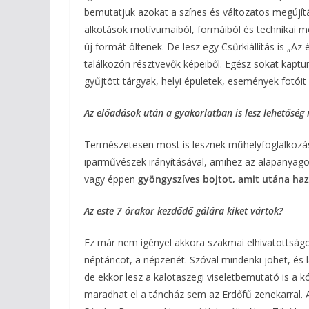
bemutatjuk azokat a színes és változatos megújít
alkotások motívumaiból, formáiból és technikai m
új formát öltenek. De lesz egy Csűrkiállítás is „A
találkozón résztvevők képeiből. Egész sokat kaptun
gyűjtött tárgyak, helyi épületek, események fotóit
Az előadások után a gyakorlatban is lesz lehetősé
Természetesen most is lesznek műhelyfoglalkozá
iparművészek irányításával, amihez az alapanyagot 
vagy éppen
gyöngyszíves bojtot, amit utána haz
Az este 7 órakor kezdődő gálára kiket vártok?
Ez már nem igényel akkora szakmai elhivatottságot
néptáncot, a népzenét. Szóval mindenki jöhet, és l
de ekkor lesz a kalotaszegi viseletbemutató is a k
maradhat el a táncház sem az Erdőfű zenekarral. 