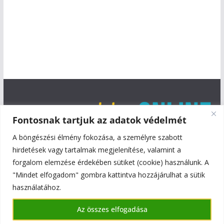
Fontosnak tartjuk az adatok védelmét
A böngészési élmény fokozása, a személyre szabott
hirdetések vagy tartalmak megjelenítése, valamint a
forgalom elemzése érdekében sütiket (cookie) használunk. A
"Mindet elfogadom" gombra kattintva hozzájárulhat a sütik
használatához.
Copyright © 2026
Szentmiklós Online
. All rights reserved.
Az összes elfogadása
Theme:
ColorMag
by ThemeGrill. Powered by
WordPress
.