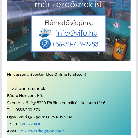
Hirdessen a Szentmiklós Online felületén!
További információk:
Rádió Horizont Kft.
Szerkesztőség: 5200 Törökszentmiklós Kossuth tér 6.
Tel.: 0656/390-676
Ügyvezető igazgató: Édes Krisztina
Tel.: +
36207778418
e-mail:
miklos-radio@t-online.hu