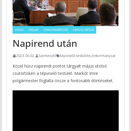
HÍREK
HÍRLAP
ÖNKORMÁNYZAT
VÁROSI MÉDIA
Napirend után
2023.06.02.
Szerkesztő
képviselő-testülete
,
önkormányzat
Közel húsz napirendi pontot tárgyalt május utolsó
csütörtökén a tépviselő testület. Markót Imre
polgármester foglalta össze a fontosabb döntéseket.