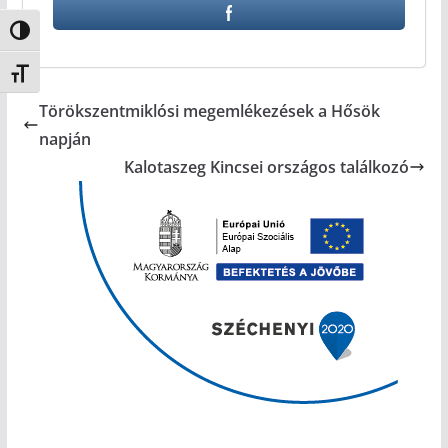
Nagy kontraszt váltása
Betűméret váltása
Törökszentmiklósi megemlékezések a Hősök
napján
Kalotaszeg Kincsei országos találkozó