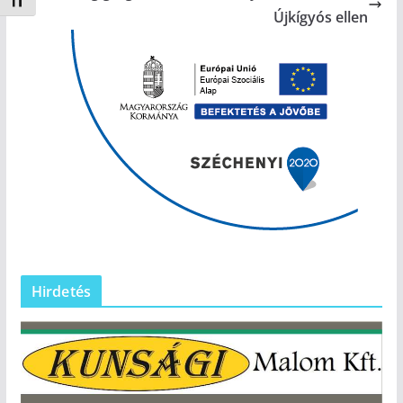
Betűméret váltása
Újkígyós ellen
Hirdetés