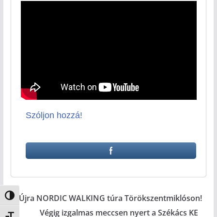
Szóljon hozzá!
Nagy kontraszt váltása
Újra NORDIC WALKING túra Törökszentmiklóson!
Végig izgalmas meccsen nyert a Székács KE