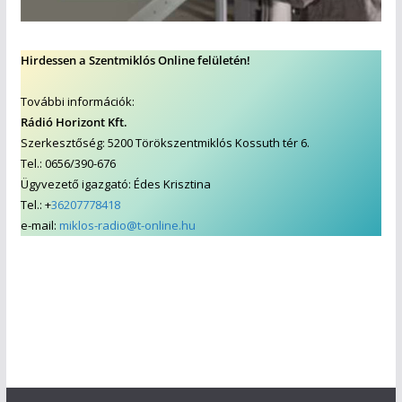
Hirdessen a Szentmiklós Online felületén!
További információk:
Rádió Horizont Kft.
Szerkesztőség: 5200 Törökszentmiklós Kossuth tér 6.
Tel.: 0656/390-676
Ügyvezető igazgató: Édes Krisztina
Tel.: +
36207778418
e-mail:
miklos-radio@t-online.hu