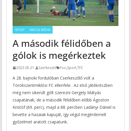
SPORT
VÁROSI MÉDIA
A második félidőben a
gólok is megérkeztek
2023.05.21.
Szerkesztő
Foci
,
Sport
,
TFC
A 28. bajnoki fordulóban Cserkeszőlő volt a
Törökszentmiklósi FC ellenfele. Az első játékrészben
még nem sikerült gólt szerezni Gergely Mátyás
csapatának, de a második félidőben előbb Ágoston
Kristóf (69. perc), majd a 88. percben Ladányi Dániel is
bevette a hazaiak kapuját, így végül megérdemelt
győzelmet aratott csapatunk.