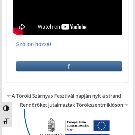
Szóljon hozzá!
A Töröki Szárnyas Fesztivál napján nyit a strand
Rendőröket jutalmaztak Törökszentmiklóson
Nagy kontraszt váltása
Betűméret váltása