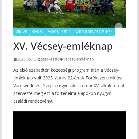
CÍMLAP
CIVILEK
VÁROSI MÉDIA
VÁROSI RENDEZVÉNYEK
XV. Vécsey-emléknap
2023.05.12.
Szerkesztő
Vécsey-emléknap
Az első szabadtéri közösségi program idén a Vécsey-
emléknap volt 2023. április 22-én. A Törökszentmiklósi
Városvédő és -Szépítő egyesület immár XV. alkalommal
szervezte meg ezt a történelmi alapokon nyugvó
családi rendezvényt.