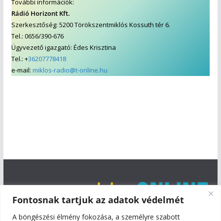
További információk:
Rádió Horizont Kft.
Szerkesztőség: 5200 Törökszentmiklós Kossuth tér 6.
Tel.: 0656/390-676
Ügyvezető igazgató: Édes Krisztina
Tel.: +
36207778418
e-mail:
miklos-radio@t-online.hu
Fontosnak tartjuk az adatok védelmét
A böngészési élmény fokozása, a személyre szabott