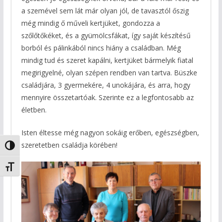
a szemével sem lát már olyan jól, de tavasztól őszig
még mindig ő műveli kertjüket, gondozza a
szőlőtőkéket, és a gyümölcsfákat, így saját készítésű
borból és pálinkából nincs hiány a családban. Még
mindig tud és szeret kapálni, kertjüket bármelyik fiatal
megirigyelné, olyan szépen rendben van tartva. Büszke
családjára, 3 gyermekére, 4 unokájára, és arra, hogy
mennyire összetartóak. Szerinte ez a legfontosabb az
életben.
Isten éltesse még nagyon sokáig erőben, egészségben,
szeretetben családja körében!
Nagy kontraszt váltása
Betűméret váltása