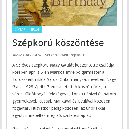
CÍMLAP
HÍRLAP
Szépkorú köszöntése
2023.04.21.
Szecsei Veronika
szépkorú
A 95 éves szépkorú
Nagy Gyulát
köszöntötte családja
körében április 5-én
Markót Imre
polgármester a
Törökszentmiklós Városi Önkormányzat nevében. Nagy
Gyula 1928. április 7-én született. A köszöntőket, a
város küldöttségét feleségével, Ilonka nénivel és három
gyermekével, Icussal, Marikával és Gyulával közösen
fogadták. Húsvétkor pedig közösen, az unokákkal
együtt ünnepelték meg 95. születésnapját.
Gyula bácsi szüleivel és testvéreivel tanyán élt, a