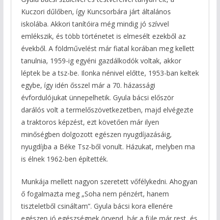
Kuczori dűlőben, így Kuncsorbára járt általános
iskolába. Akkori tanítóira még mindig jó szívvel
emlékszik, és több történetet is elmesélt ezekből az
évekből. A földművelést már fiatal korában meg kellett
tanulnia, 1959-ig egyéni gazdálkodók voltak, akkor
léptek be a tsz-be. Ilonka nénivel előtte, 1953-ban keltek
egybe, így idén ősszel már a 70. házassági
évfordulójukat ünnepelhetik. Gyula bácsi először
darálós volt a termelőszövetkezetben, majd elvégezte
a traktoros képzést, ezt követően már ilyen
minőségben dolgozott egészen nyugdíjazásáig,
nyugdíjba a Béke Tsz-ből vonult. Házukat, melyben ma
is élnek 1962-ben építették.
Munkája mellett nagyon szeretett vőfélykedni. Ahogyan
ő fogalmazta meg „Soha nem pénzért, hanem
tiszteletből csináltam”. Gyula bácsi kora ellenére
egészen jó egészségnek örvend, bár a füle már rest, és