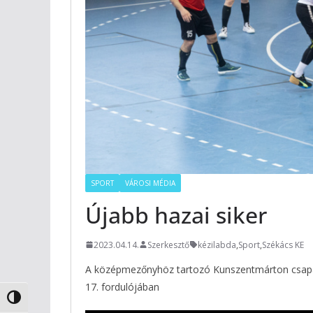
SPORT
VÁROSI MÉDIA
Újabb hazai siker
2023.04.14.
Szerkesztő
kézilabda
,
Sport
,
Székács KE
A középmezőnyhöz tartozó Kunszentmárton csapata
17. fordulójában
Nagy kontraszt váltása