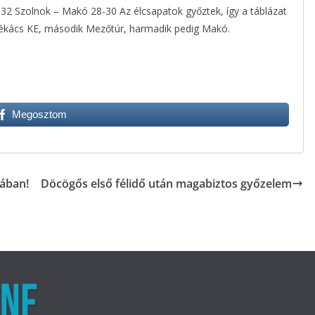
32 Szolnok – Makó 28-30 Az élcsapatok győztek, így a táblázat
Székács KE, második Mezőtúr, harmadik pedig Makó.
Megosztom
iában!
Döcögős első félidő után magabiztos győzelem