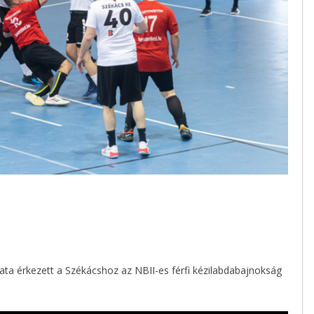
 érkezett a Székácshoz az NBII-es férfi kézilabdabajnokság