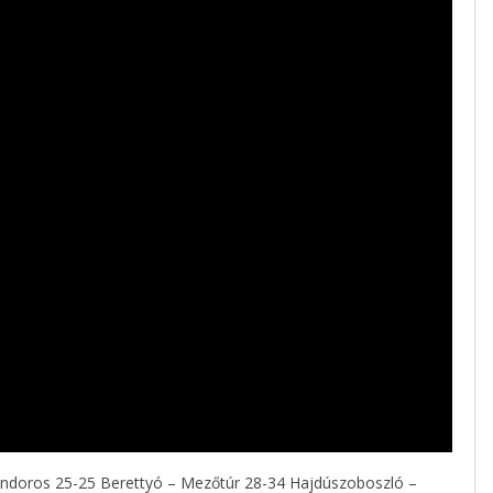
ondoros 25-25 Berettyó – Mezőtúr 28-34 Hajdúszoboszló –