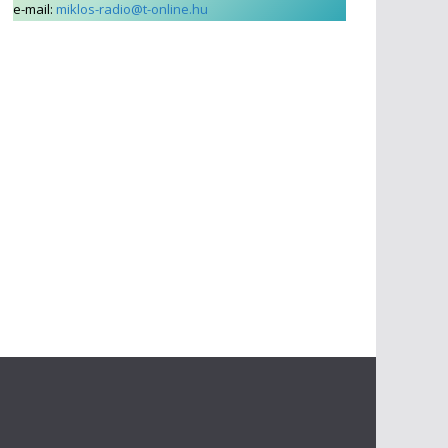
e-mail:
miklos-radio@t-online.hu