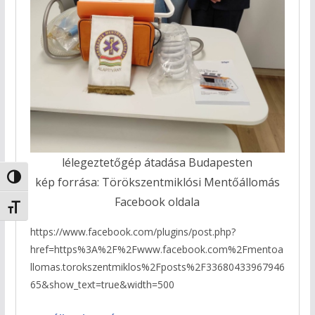
lélegeztetőgép átadása Budapesten
Nagy kontraszt váltása
kép forrása: Törökszentmiklósi Mentőállomás
Facebook oldala
Betűméret váltása
https://www.facebook.com/plugins/post.php?
href=https%3A%2F%2Fwww.facebook.com%2Fmentoa
llomas.torokszentmiklos%2Fposts%2F33680433967946
65&show_text=true&width=500