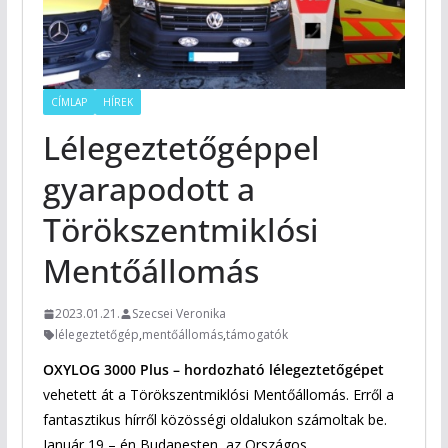
CÍMLAP
HÍREK
Lélegeztetőgéppel
gyarapodott a
Törökszentmiklósi
Mentőállomás
2023.01.21.
Szecsei Veronika
lélegeztetőgép
,
mentőállomás
,
támogatók
OXYLOG 3000 Plus – hordozható lélegeztetőgépet
vehetett át a Törökszentmiklósi Mentőállomás. Erről a
fantasztikus hírről közösségi oldalukon számoltak be.
Január 19 – én Budapesten, az Országos