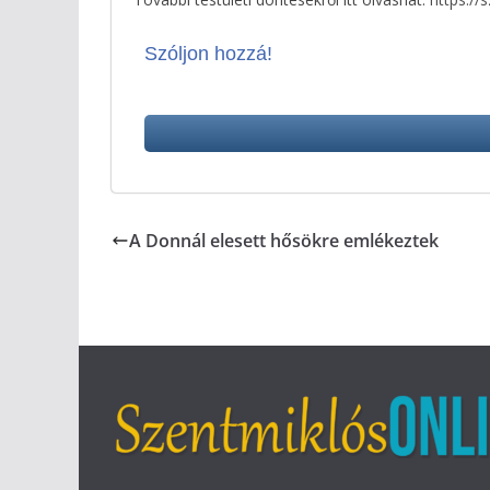
Szóljon hozzá!
A Donnál elesett hősökre emlékeztek