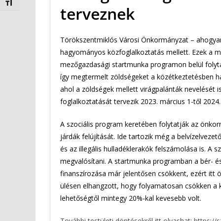
Betűméret váltása
terveznek
Törökszentmiklós Városi Önkormányzat – ahogyan 
hagyományos közfoglalkoztatás mellett. Ezek a me
mezőgazdasági startmunka programon belül folyta
így megtermelt zöldségeket a közétkeztetésben h
ahol a zöldségek mellett virágpalánták nevelését is 
foglalkoztatását tervezik 2023. március 1-től 2024.
A szociális program keretében folytatják az önkor
járdák felújítását. Ide tartozik még a belvízelvezet
és az illegális hulladéklerakók felszámolása is. A 
megvalósítani. A startmunka programban a bér- és
finanszírozása már jelentősen csökkent, ezért itt 
ülésen elhangzott, hogy folyamatosan csökken a kö
lehetőségtől mintegy 20%-kal kevesebb volt.
További testületi döntésekről itt olvashat:
https://