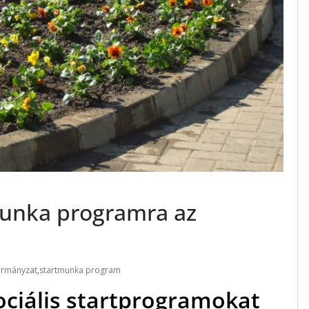
munka programra az
rmányzat
,
startmunka program
ociális startprogramokat