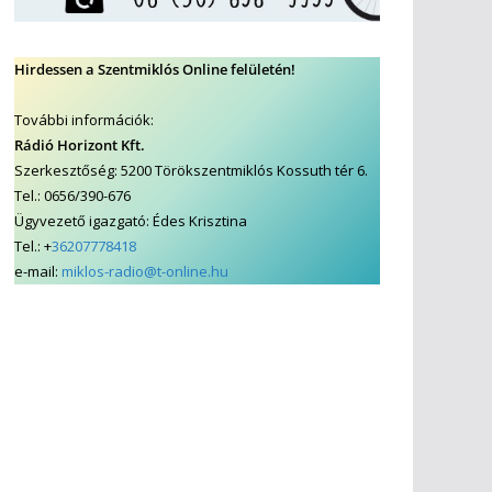
Hirdessen a Szentmiklós Online felületén!
További információk:
Rádió Horizont Kft.
Szerkesztőség: 5200 Törökszentmiklós Kossuth tér 6.
Tel.: 0656/390-676
Ügyvezető igazgató: Édes Krisztina
Tel.: +
36207778418
e-mail:
miklos-radio@t-online.hu