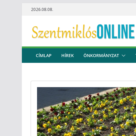
Skip
2026.08.08.
to
content
CÍMLAP
HÍREK
ÖNKORMÁNYZAT