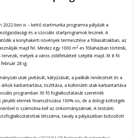
2022-ben is – kettő startmunka programra pályázik a
zőgazdasági és a szociális startprogramok lesznek. A
tódik a konyhakerti növények termesztése a fóliasátrakban, az
2
asználják majd fel. Mindez egy 1000 m
-es fóliaházban történik,
tervezik, melyek a város zöldfelületeit szépítik majd. Itt 8 fő
 február 28-ig.
mányzati utak javítását, kátyúzását, a padkák rendezését és a
ő árkok karbantartása, tisztítása, a külterületi utak karbantartása
szociális programban 30 fő foglalkoztatását szeretnék
 járulék elemek finanszírozása 100%-os, de a dologi költségek
önerővel is számolnia kell az önkormányzatnak. A testületi
zfoglalkoztatottak létszáma, tavaly a pályázatban biztosított
szentmiklosonline.hu/2023/01/25/bolcsode-fozokonyha/